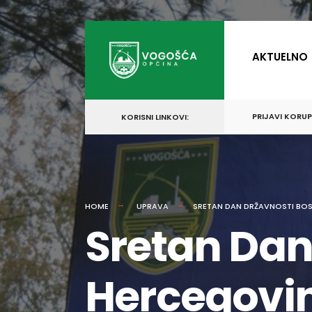
for:
Skip
to
AKTUELNO
content
PRIJAVI KORU
KORISNI LINKOVI:
HOME
UPRAVA
SRETAN DAN DRŽAVNOSTI BOS
Sretan Dan
Hercegovi