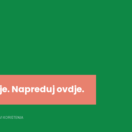
dje. Napreduj ovdje.
I KORIŠTENJA