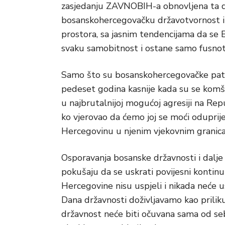
zasjedanju ZAVNOBIH-a obnovljena ta dr
bosanskohercegovačku državotvornost i 
prostora, sa jasnim tendencijama da se 
svaku samobitnost i ostane samo fusnota
Samo što su bosanskohercegovačke patrio
pedeset godina kasnije kada su se komšij
u najbrutalnijoj mogućoj agresiji na Rep
ko vjerovao da ćemo joj se moći oduprije
Hercegovinu u njenim vjekovnim granic
Osporavanja bosanske državnosti i dalje
pokušaju da se uskrati povijesni kontinui
Hercegovine nisu uspjeli i nikada neće 
Dana državnosti doživljavamo kao priliku
državnost neće biti očuvana sama od se