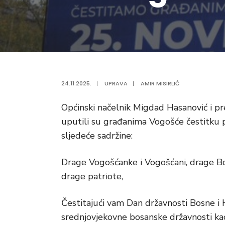
24.11.2025.
|
UPRAVA
|
AMIR MISIRLIĆ
Općinski načelnik Migdad Hasanović i p
uputili su građanima Vogošće čestitku
sljedeće sadržine:
Drage Vogošćanke i Vogošćani, drage Bo
drage patriote,
Čestitajući vam Dan državnosti Bosne i
srednjovjekovne bosanske državnosti ka