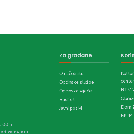
Za građane
Koris
O načelniku
Kultur
centar
Općinske službe
RTV 
Općinsko vijeće
Obraz
Budžet
Dom Z
Javni pozivi
MUP
6:00 h
eri za ovjeru