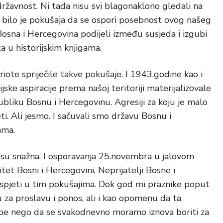
žavnost. Ni tada nisu svi blagonaklono gledali na
bilo je pokušaja da se ospori posebnost ovog našeg
Bosna i Hercegovina podijeli između susjeda i izgubi
 u historijskim knjigama.
te spriječile takve pokušaje. I 1943.godine kao i
ske aspiracije prema našoj teritoriji materijalizovale
ubliku Bosnu i Hercegovinu. Agresiji za koju je malo
ti. Ali jesmo. I sačuvali smo državu Bosnu i
ama.
 su snažna. I osporavanja 25.novembra u jalovom
tet Bosni i Hercegovini. Neprijatelji Bosne i
uspjeti u tim pokušajima. Dok god mi praznike poput
 za proslavu i ponos, ali i kao opomenu da ta
be nego da se svakodnevno moramo iznova boriti za