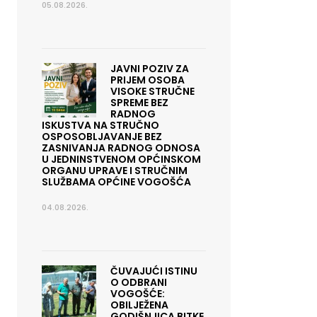
05.08.2026.
JAVNI POZIV ZA
PRIJEM OSOBA
VISOKE STRUČNE
SPREME BEZ
RADNOG
ISKUSTVA NA STRUČNO
OSPOSOBLJAVANJE BEZ
ZASNIVANJA RADNOG ODNOSA
U JEDNINSTVENOM OPĆINSKOM
ORGANU UPRAVE I STRUČNIM
SLUŽBAMA OPĆINE VOGOŠĆA
04.08.2026.
ČUVAJUĆI ISTINU
O ODBRANI
VOGOŠĆE:
OBILJEŽENA
GODIŠNJICA BITKE