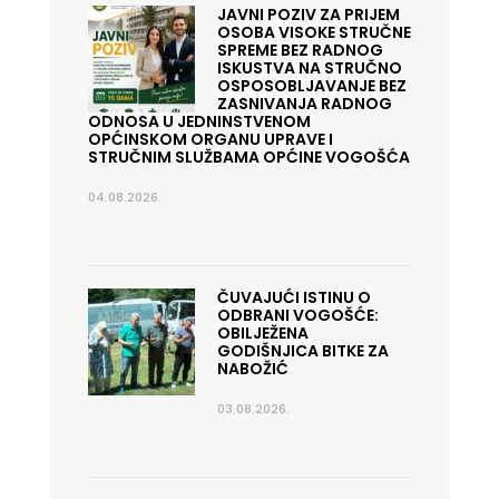
JAVNI POZIV ZA PRIJEM
OSOBA VISOKE STRUČNE
SPREME BEZ RADNOG
ISKUSTVA NA STRUČNO
OSPOSOBLJAVANJE BEZ
ZASNIVANJA RADNOG
ODNOSA U JEDNINSTVENOM
OPĆINSKOM ORGANU UPRAVE I
STRUČNIM SLUŽBAMA OPĆINE VOGOŠĆA
04.08.2026.
ČUVAJUĆI ISTINU O
ODBRANI VOGOŠĆE:
OBILJEŽENA
GODIŠNJICA BITKE ZA
NABOŽIĆ
03.08.2026.