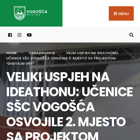
Search
Skip
for:
to
MENU
content
HOME
OBRAZOVANJE
VELIKI USPJEH NA IDEATHONU:
UČENICE SŠC VOGOŠĆA OSVOJILE 2. MJESTO SA PROJEKTOM
“DIGITALNI VRT”
VELIKI USPJEH NA
IDEATHONU: UČENICE
SŠC VOGOŠĆA
OSVOJILE 2. MJESTO
SA PROJEKTOM