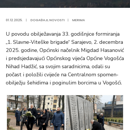
01.12.2025.
|
DOGAĐAJI
,
NOVOSTI
|
MERIMA
U povodu obilježavanja 33. godišnjice formiranja
„1. Slavne-Viteške brigade“ Sarajevo, 2. decembra
2025. godine, Općinski načelnik Migdad Hasanović
i predsjedavajući Općinskog vijeća Općine Vogošća
Nihad Hadžić, sa svojim saradnicima, odali su
počast i položili cvijeće na Centralnom spomen-
obilježju šehidima i poginulim borcima u Vogošći.