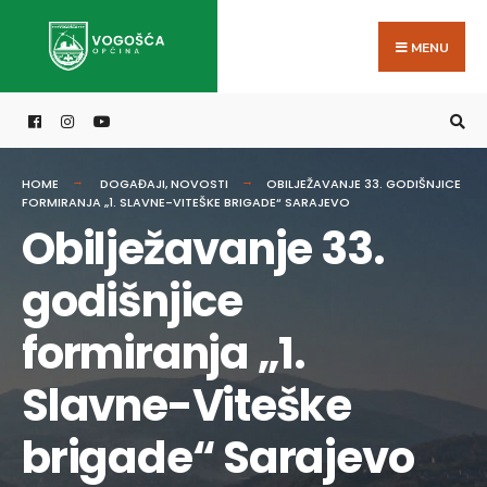
Search
Skip
for:
to
MENU
content
HOME
DOGAĐAJI
,
NOVOSTI
OBILJEŽAVANJE 33. GODIŠNJICE
FORMIRANJA „1. SLAVNE-VITEŠKE BRIGADE“ SARAJEVO
Obilježavanje 33.
godišnjice
formiranja „1.
Slavne-Viteške
brigade“ Sarajevo