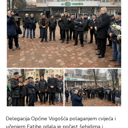
Delegacija Općine Vogošća polaganjem cvijeća i
učenjem Fatihe odala je počast šehidima i