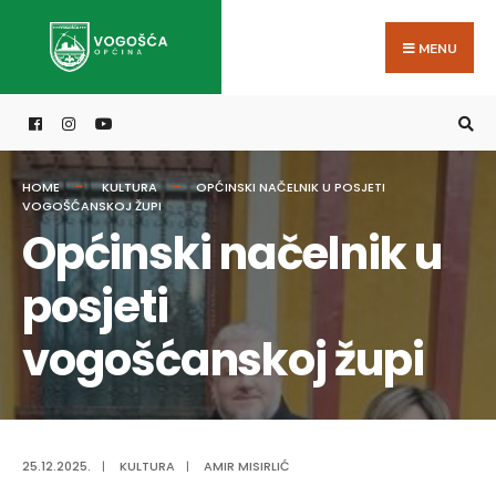
Search
Skip
for:
to
MENU
content
HOME
KULTURA
OPĆINSKI NAČELNIK U POSJETI
VOGOŠĆANSKOJ ŽUPI
Općinski načelnik u
posjeti
vogošćanskoj župi
25.12.2025.
|
KULTURA
|
AMIR MISIRLIĆ