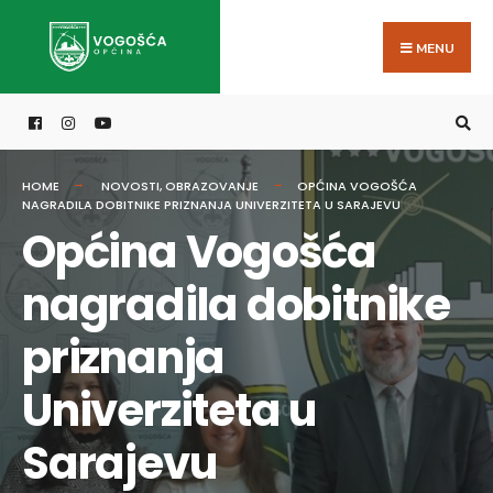
Search
Skip
for:
to
MENU
content
HOME
NOVOSTI
,
OBRAZOVANJE
OPĆINA VOGOŠĆA
NAGRADILA DOBITNIKE PRIZNANJA UNIVERZITETA U SARAJEVU
Općina Vogošća
nagradila dobitnike
priznanja
Univerziteta u
Sarajevu