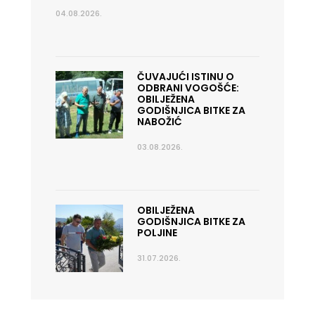
04.08.2026.
ČUVAJUĆI ISTINU O
ODBRANI VOGOŠĆE:
OBILJEŽENA
GODIŠNJICA BITKE ZA
NABOŽIĆ
03.08.2026.
OBILJEŽENA
GODIŠNJICA BITKE ZA
POLJINE
31.07.2026.