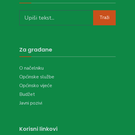
Search
Traži
for:
Za građane
O načelniku
Općinske službe
Općinsko vijeće
Budžet
Javni pozivi
Korisni linkovi