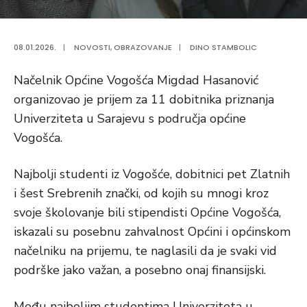
08.01.2026.
|
NOVOSTI
,
OBRAZOVANJE
|
DINO STAMBOLIC
Načelnik Općine Vogošća Migdad Hasanović
organizovao je prijem za 11 dobitnika priznanja
Univerziteta u Sarajevu s područja općine
Vogošća.
Najbolji studenti iz Vogošće, dobitnici pet Zlatnih
i šest Srebrenih znački, od kojih su mnogi kroz
svoje školovanje bili stipendisti Općine Vogošća,
iskazali su posebnu zahvalnost Općini i općinskom
načelniku na prijemu, te naglasili da je svaki vid
podrške jako važan, a posebno onaj finansijski.
Među najboljim studentima Univerziteta u