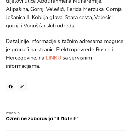
dijelovi ulica Abdurahmana Muharemije,
Alipašina, Gornji Velešići, Ferida Merzuka, Gornja
Jošanica II, Kobilja glava, Stara cesta, Velešići
gornji i Vogošćanskih odreda.
Detaljnije informacije s tačnim adresama moguće
je pronaći na stranici Elektroprivrede Bosne i
Hercegovine, na
LINKU
sa servisnim
informacijama.
Facebook
Copy
Link
Previous:
Ozren ne zaboravlja “11 Zlatnih”