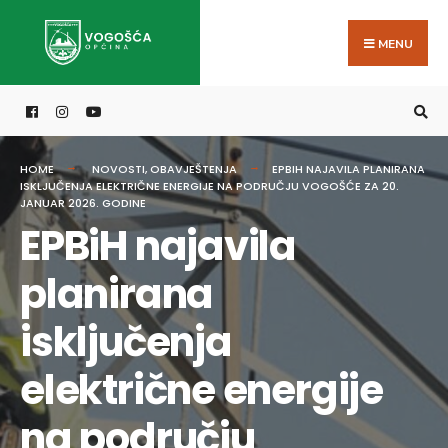
Search
Skip
for:
to
MENU
content
HOME
NOVOSTI
,
OBAVJEŠTENJA
EPBIH NAJAVILA PLANIRANA
ISKLJUČENJA ELEKTRIČNE ENERGIJE NA PODRUČJU VOGOŠĆE ZA 20.
JANUAR 2026. GODINE
EPBiH najavila
planirana
isključenja
električne energije
na području