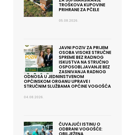
ZA SUFINANSIRANJE
TROŠKOVA KUPOVINE
PRIHRANE ZA PČELE
05.08.2026.
JAVNI POZIV ZA PRIJEM
OSOBA VISOKE STRUČNE
SPREME BEZ RADNOG
ISKUSTVA NA STRUČNO
OSPOSOBLJAVANJE BEZ
ZASNIVANJA RADNOG
ODNOSA U JEDNINSTVENOM
OPĆINSKOM ORGANU UPRAVE I
STRUČNIM SLUŽBAMA OPĆINE VOGOŠĆA
04.08.2026.
ČUVAJUĆI ISTINU O
ODBRANI VOGOŠĆE:
OBILJEŽENA