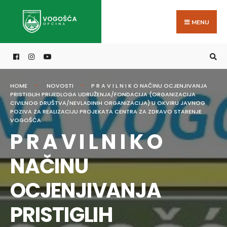
Search
Skip
for:
to
MENU
content
HOME
NOVOSTI
P R A V I L N I K O NAČINU OCJENJIVANJA
PRISTIGLIH PRIJEDLOGA UDRUŽENJA/FONDACIJA (ORGANIZACIJA
CIVILNOG DRUŠTVA/NEVLADINIH ORGANIZACIJA) U OKVIRU JAVNOG
POZIVA ZA REALIZACIJU PROJEKATA CENTRA ZA ZDRAVO STARENJE
VOGOŠĆA
P R A V I L N I K O
NAČINU
OCJENJIVANJA
PRISTIGLIH