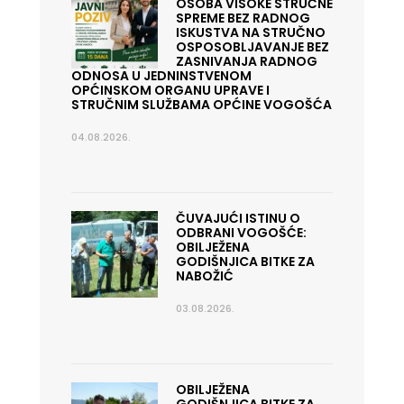
OSOBA VISOKE STRUČNE
SPREME BEZ RADNOG
ISKUSTVA NA STRUČNO
OSPOSOBLJAVANJE BEZ
ZASNIVANJA RADNOG
ODNOSA U JEDNINSTVENOM
OPĆINSKOM ORGANU UPRAVE I
STRUČNIM SLUŽBAMA OPĆINE VOGOŠĆA
04.08.2026.
ČUVAJUĆI ISTINU O
ODBRANI VOGOŠĆE:
OBILJEŽENA
GODIŠNJICA BITKE ZA
NABOŽIĆ
03.08.2026.
OBILJEŽENA