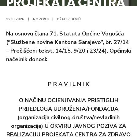
PROJEKATA CENTRA
ZA ZDRAVO
22.01.2026.
|
NOVOSTI
|
DŽAFER DEVIĆ
STARENJE VOGOŠĆA
Na osnovu člana 71. Statuta Općine Vogošća
(“Službene novine Kantona Sarajevo”, br. 27/14
– Prečišćeni tekst, 14/15, 9/20 i 23/24), Općinski
načelnik donosi:
P R A V I L N I K
O NAČINU OCJENJIVANJA PRISTIGLIH
PRIJEDLOGA UDRUŽENJA/FONDACIJA
(organizacija civilnog društva/nevladinih
organizacija) U OKVIRU JAVNOG POZIVA ZA
REALIZACIJU PROJEKATA CENTRA ZA ZDRAVO