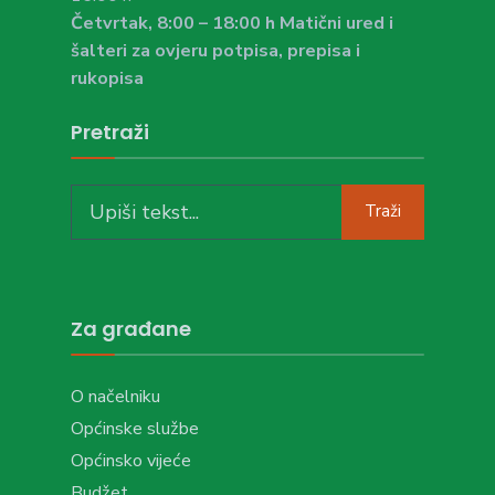
Četvrtak, 8:00 – 18:00 h Matični ured i
šalteri za ovjeru potpisa, prepisa i
rukopisa
Pretraži
Search
Traži
for:
Za građane
O načelniku
Općinske službe
Općinsko vijeće
Budžet