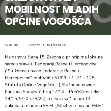
MOBILNOST MLADIH
OPĆINE VOGOŠĆA
02.02.2026.
|
NOVOSTI
|
DŽAFER DEVIĆ
Na osnovu člana 15. Zakona o principima lokalne
samouprave u Federaciji Bosne i Hercegovine
(“Službene novine Federacije Bosne i
Hercegovine”, br.49/06 i 51/09) i čl. 71. i 125.
Statuta Općine Vogošća – („Službene novine
Kantona Sarajevo“, broj 27/14 – Prečišćeni tekst i
14/15, 9/20 i 23/24), a u vezi sa članom 14.
Zakona o mladima FBiH („Službene novine FBiH“,