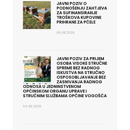
JAVNI POZIV O
PODNOŠENJU ZAHTJEVA
ZA SUFINANSIRANJE
TROŠKOVA KUPOVINE
PRIHRANE ZA PČELE
05.08.2026.
JAVNI POZIV ZA PRIJEM
OSOBA VISOKE STRUČNE
SPREME BEZ RADNOG
ISKUSTVA NA STRUČNO
OSPOSOBLJAVANJE BEZ
ZASNIVANJA RADNOG
ODNOSA U JEDNINSTVENOM
OPĆINSKOM ORGANU UPRAVE I
STRUČNIM SLUŽBAMA OPĆINE VOGOŠĆA
04.08.2026.