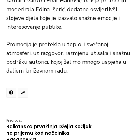
Admir Džanko i Elvir Halilović, dok je promociju
moderirala Edina Išerić, dodatno osvijetlivši
slojeve djela koje je izazvalo snažne emocije i
interesovanje publike.
Promocija je protekla u toploj i svečanoj
atmosferi, uz razgovor, razmjenu utisaka i snažnu
podršku autorici, kojoj želimo mnogo uspjeha u
daljem književnom radu.
Facebook
Copy
Link
Previous:
Balkanska prvakinja Džejla Kožljak
na prijemu kod načelnika
Hasanovića