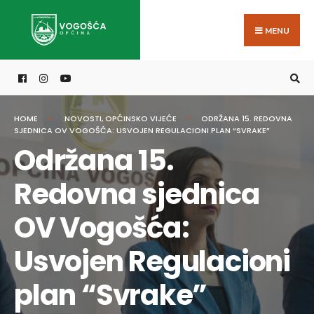
Search
Skip
for:
to
MENU
content
HOME
NOVOSTI
,
OPĆINSKO VIJEĆE
ODRŽANA 15. REDOVNA
SJEDNICA OV VOGOŠĆA: USVOJEN REGULACIONI PLAN “SVRAKE”
Održana 15.
Redovna sjednica
OV Vogošća:
Usvojen Regulacioni
plan “Svrake”