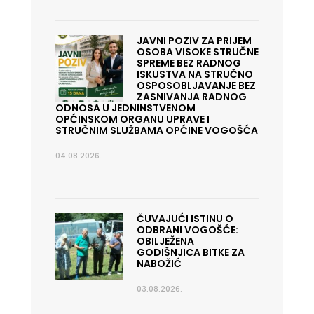
JAVNI POZIV ZA PRIJEM
OSOBA VISOKE STRUČNE
SPREME BEZ RADNOG
ISKUSTVA NA STRUČNO
OSPOSOBLJAVANJE BEZ
ZASNIVANJA RADNOG
ODNOSA U JEDNINSTVENOM
OPĆINSKOM ORGANU UPRAVE I
STRUČNIM SLUŽBAMA OPĆINE VOGOŠĆA
04.08.2026.
ČUVAJUĆI ISTINU O
ODBRANI VOGOŠĆE:
OBILJEŽENA
GODIŠNJICA BITKE ZA
NABOŽIĆ
03.08.2026.