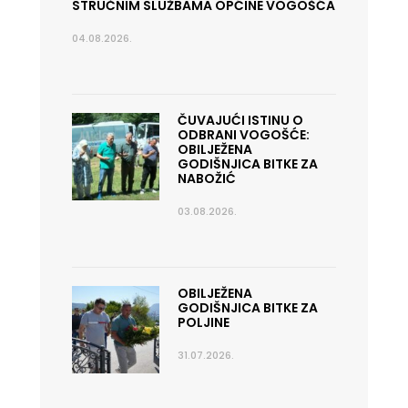
STRUČNIM SLUŽBAMA OPĆINE VOGOŠĆA
04.08.2026.
ČUVAJUĆI ISTINU O
ODBRANI VOGOŠĆE:
OBILJEŽENA
GODIŠNJICA BITKE ZA
NABOŽIĆ
03.08.2026.
OBILJEŽENA
GODIŠNJICA BITKE ZA
POLJINE
31.07.2026.