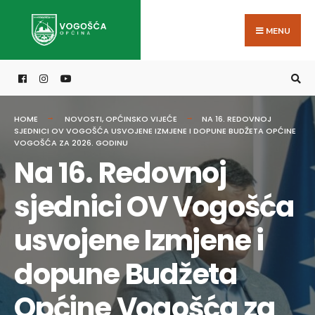
Search
Skip
for:
to
MENU
content
HOME
NOVOSTI
,
OPĆINSKO VIJEĆE
NA 16. REDOVNOJ
SJEDNICI OV VOGOŠĆA USVOJENE IZMJENE I DOPUNE BUDŽETA OPĆINE
VOGOŠĆA ZA 2026. GODINU
Na 16. Redovnoj
sjednici OV Vogošća
usvojene Izmjene i
dopune Budžeta
Općine Vogošća za