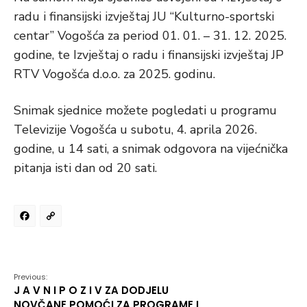
radu i finansijski izvještaj JU “Kulturno-sportski
centar” Vogošća za period 01. 01. – 31. 12. 2025.
godine, te Izvještaj o radu i finansijski izvještaj JP
RTV Vogošća d.o.o. za 2025. godinu.
Snimak sjednice možete pogledati u programu
Televizije Vogošća u subotu, 4. aprila 2026.
godine, u 14 sati, a snimak odgovora na vijećnička
pitanja isti dan od 20 sati.
Facebook
Copy
Link
Previous:
J A V N I P O Z I V ZA DODJELU
NOVČANE POMOĆI ZA PROGRAME I