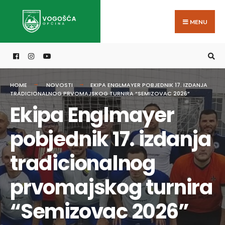
Search
Skip
for:
to
MENU
content
HOME
NOVOSTI
EKIPA ENGLMAYER POBJEDNIK 17. IZDANJA
TRADICIONALNOG PRVOMAJSKOG TURNIRA “SEMIZOVAC 2026”
Ekipa Englmayer
pobjednik 17. izdanja
tradicionalnog
prvomajskog turnira
“Semizovac 2026”