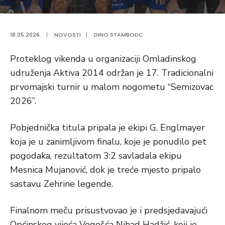
18.05.2026.
|
NOVOSTI
|
DINO STAMBOLIC
Proteklog vikenda u organizaciji Omladinskog
udruženja Aktiva 2014 održan je 17. Tradicionalni
prvomajski turnir u malom nogometu “Semizovac
2026”.
Pobjednička titula pripala je ekipi G. Englmayer
koja je u zanimljivom finalu, koje je ponudilo pet
pogodaka, rezultatom 3:2 savladala ekipu
Mesnica Mujanović, dok je treće mjesto pripalo
sastavu Zehrine legende.
Finalnom meču prisustvovao je i predsjedavajući
Općinskog vijeća Vogošća Nihad Hadžić, koji je