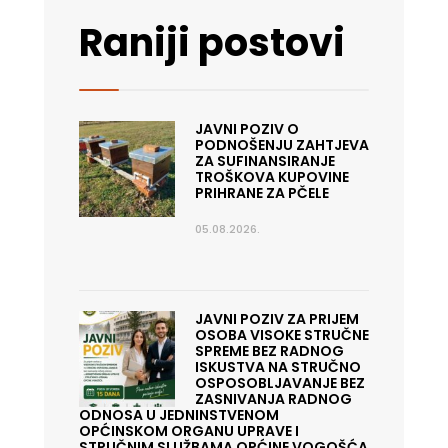
Raniji postovi
JAVNI POZIV O
PODNOŠENJU ZAHTJEVA
ZA SUFINANSIRANJE
TROŠKOVA KUPOVINE
PRIHRANE ZA PČELE
05.08.2026.
JAVNI POZIV ZA PRIJEM
OSOBA VISOKE STRUČNE
SPREME BEZ RADNOG
ISKUSTVA NA STRUČNO
OSPOSOBLJAVANJE BEZ
ZASNIVANJA RADNOG
ODNOSA U JEDNINSTVENOM
OPĆINSKOM ORGANU UPRAVE I
STRUČNIM SLUŽBAMA OPĆINE VOGOŠĆA