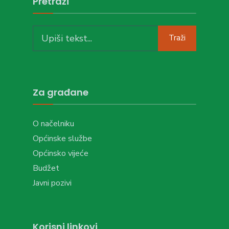
Pretraži
Search
Traži
for:
Za građane
O načelniku
Općinske službe
Općinsko vijeće
Budžet
Javni pozivi
Korisni linkovi