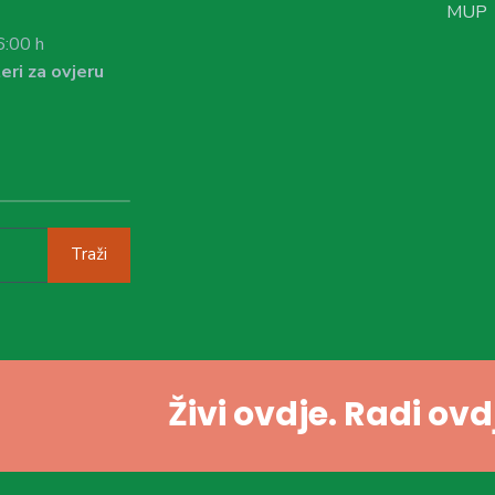
MUP
6:00 h
eri za ovjeru
Traži
Živi ovdje. Radi ov