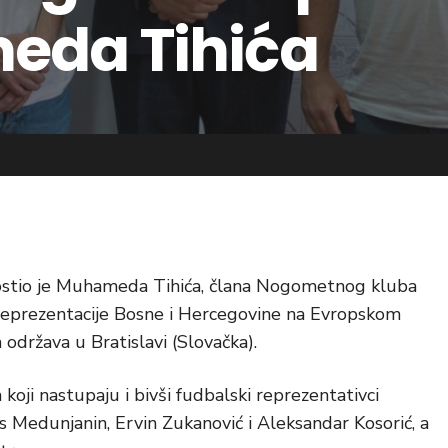
eda Tihića
ostio je Muhameda Tihića, člana Nogometnog kluba
 reprezentacije Bosne i Hercegovine na Evropskom
 održava u Bratislavi (Slovačka).
koji nastupaju i bivši fudbalski reprezentativci
is Medunjanin, Ervin Zukanović i Aleksandar Kosorić, a