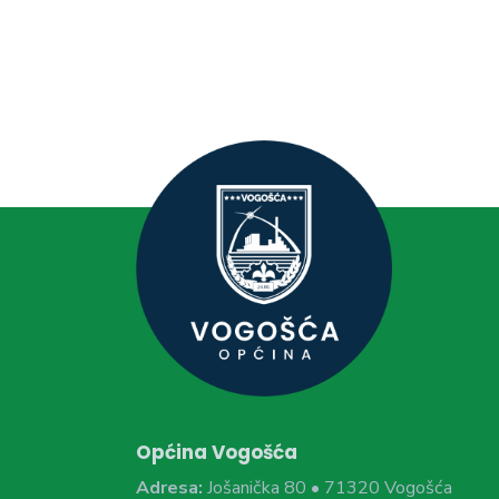
Općina Vogošća
Adresa:
Jošanička 80 • 71320 Vogošća