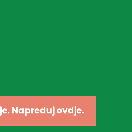
dje. Napreduj ovdje.