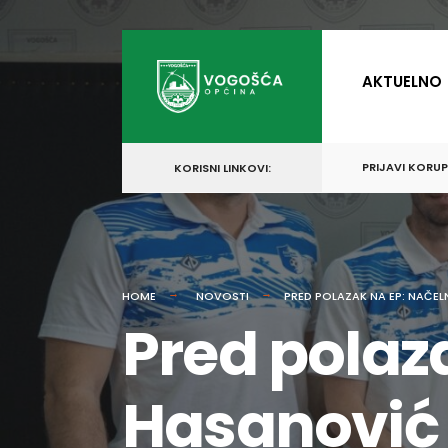
for:
Skip
to
AKTUELNO
content
PRIJAVI KORU
KORISNI LINKOVI:
HOME
NOVOSTI
PRED POLAZAK NA EP: NAČE
Pred polaz
Hasanović 