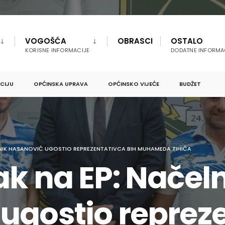
VOGOŠĆA
OBRASCI
OSTALO
KORISNE INFORMACIJE
DODATNE INFORMA
PCIJU
OPĆINSKA UPRAVA
OPĆINSKO VIJEĆE
BUDŽET
LNIK HASANOVIĆ UGOSTIO REPREZENTATIVCA BIH MUHAMEDA TIHIĆA
ak na EP: Načel
ugostio reprez