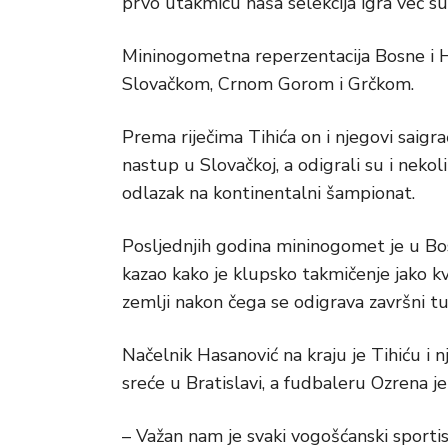
prvo utakmicu naša selekcija igra već su
Mininogometna reperzentacija Bosne i 
Slovačkom, Crnom Gorom i Grčkom.
Prema riječima Tihića on i njegovi saigr
nastup u Slovačkoj, a odigrali su i neko
odlazak na kontinentalni šampionat.
Posljednjih godina mininogomet je u Bosn
kazao kako je klupsko takmičenje jako kva
zemlji nakon čega se odigrava završni tu
Načelnik Hasanović na kraju je Tihiću 
sreće u Bratislavi, a fudbaleru Ozrena j
– Važan nam je svaki vogošćanski sportis