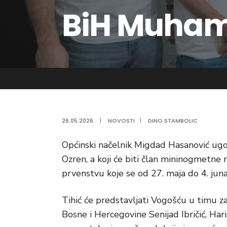
BiH Muham
26.05.2026.
|
NOVOSTI
|
DINO STAMBOLIC
Općinski načelnik Migdad Hasanović ug
Ozren, a koji će biti član mininogmetne
prvenstvu koje se od 27. maja do 4. juna
Tihić će predstavljati Vogošću u timu za 
Bosne i Hercegovine Senijad Ibričić, Har