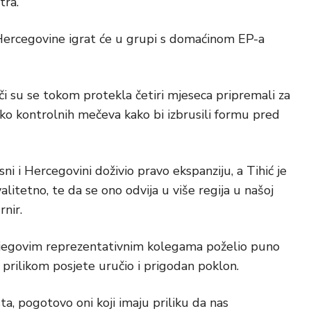
tra.
Hercegovine igrat će u grupi s domaćinom EP-a
ači su se tokom protekla četiri mjeseca pripremali za
liko kontrolnih mečeva kako bi izbrusili formu pred
i i Hercegovini doživio pravo ekspanziju, a Tihić je
litetno, te da se ono odvija u više regija u našoj
rnir.
i njegovim reprezentativnim kolegama poželio puno
e prilikom posjete uručio i prigodan poklon.
ta, pogotovo oni koji imaju priliku da nas