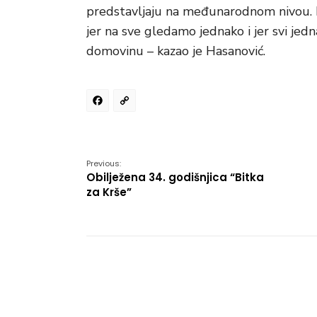
predstavljaju na međunarodnom nivou. I za
jer na sve gledamo jednako i jer svi jed
domovinu – kazao je Hasanović.
Facebook
Copy
Link
Previous:
Obilježena 34. godišnjica “Bitka
za Krše”