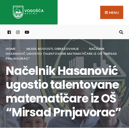
Search
Skip
for:
to
MENU
content
HOME
MLADI
,
NOVOSTI
,
OBRAZOVANJE
NAČELNIK
HASANOVIĆ UGOSTIO TALENTOVANE MATEMATIČARE IZ OŠ “MIRSAD
PRNJAVORAC”
Načelnik Hasanović
ugostio talentovane
matematičare iz OŠ
“Mirsad Prnjavorac”