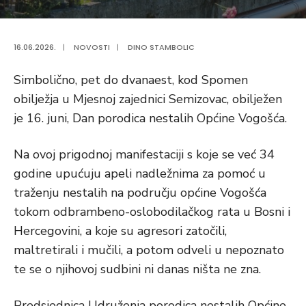
16.06.2026.
|
NOVOSTI
|
DINO STAMBOLIC
Simbolično, pet do dvanaest, kod Spomen
obilježja u Mjesnoj zajednici Semizovac, obilježen
je 16. juni, Dan porodica nestalih Općine Vogošća.
Na ovoj prigodnoj manifestaciji s koje se već 34
godine upućuju apeli nadležnima za pomoć u
traženju nestalih na području općine Vogošća
tokom odbrambeno-oslobodilačkog rata u Bosni i
Hercegovini, a koje su agresori zatočili,
maltretirali i mučili, a potom odveli u nepoznato
te se o njihovoj sudbini ni danas ništa ne zna.
Predsjednica Udruženja porodica nestalih Općine