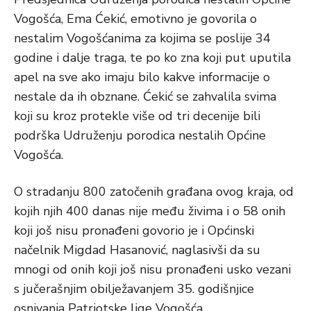
Vogošća, Ema Ćekić, emotivno je govorila o
nestalim Vogošćanima za kojima se poslije 34
godine i dalje traga, te po ko zna koji put uputila
apel na sve ako imaju bilo kakve informacije o
nestale da ih obznane. Ćekić se zahvalila svima
koji su kroz protekle više od tri decenije bili
podrška Udruženju porodica nestalih Općine
Vogošća.
O stradanju 800 zatočenih građana ovog kraja, od
kojih njih 400 danas nije među živima i o 58 onih
koji još nisu pronađeni govorio je i Općinski
načelnik Migdad Hasanović, naglasivši da su
mnogi od onih koji još nisu pronađeni usko vezani
s jučerašnjim obilježavanjem 35. godišnjice
osnivanja Patriotske lige Vogošća.