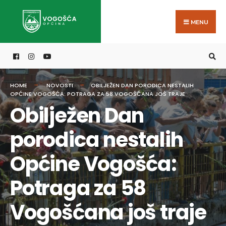
Search
Skip
for:
to
MENU
content
HOME
NOVOSTI
OBILJEŽEN DAN PORODICA NESTALIH
OPĆINE VOGOŠĆA: POTRAGA ZA 58 VOGOŠĆANA JOŠ TRAJE
Obilježen Dan
porodica nestalih
Općine Vogošća:
Potraga za 58
Vogošćana još traje