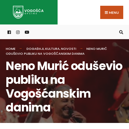
Search
Skip
for:
to
MENU
content
HOME
DOGAĐAJI
,
KULTURA
,
NOVOSTI
NENO MURIĆ
ODUŠEVIO PUBLIKU NA VOGOŠĆANSKIM DANIMA
Neno Murić oduševio
publiku na
Vogošćanskim
danima