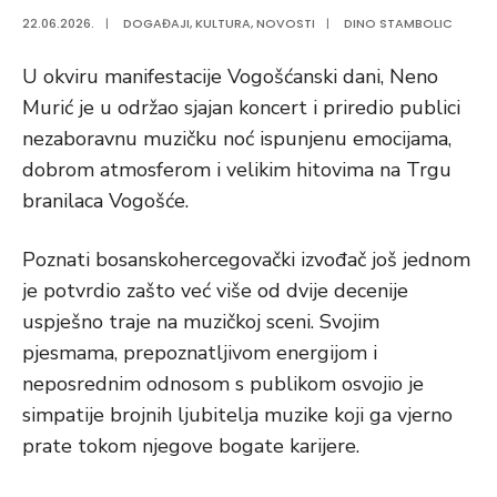
22.06.2026.
|
DOGAĐAJI
,
KULTURA
,
NOVOSTI
|
DINO STAMBOLIC
U okviru manifestacije Vogošćanski dani, Neno
Murić je u održao sjajan koncert i priredio publici
nezaboravnu muzičku noć ispunjenu emocijama,
dobrom atmosferom i velikim hitovima na Trgu
branilaca Vogošće.
Poznati bosanskohercegovački izvođač još jednom
je potvrdio zašto već više od dvije decenije
uspješno traje na muzičkoj sceni. Svojim
pjesmama, prepoznatljivom energijom i
neposrednim odnosom s publikom osvojio je
simpatije brojnih ljubitelja muzike koji ga vjerno
prate tokom njegove bogate karijere.