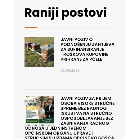
Raniji postovi
JAVNI POZIV O
PODNOŠENJU ZAHTJEVA
ZA SUFINANSIRANJE
TROŠKOVA KUPOVINE
PRIHRANE ZA PČELE
05.08.2026.
JAVNI POZIV ZA PRIJEM
OSOBA VISOKE STRUČNE
SPREME BEZ RADNOG
ISKUSTVA NA STRUČNO
OSPOSOBLJAVANJE BEZ
ZASNIVANJA RADNOG
ODNOSA U JEDNINSTVENOM
OPĆINSKOM ORGANU UPRAVE I
STRUČNIM SLUŽBAMA OPĆINE VOGOŠĆA