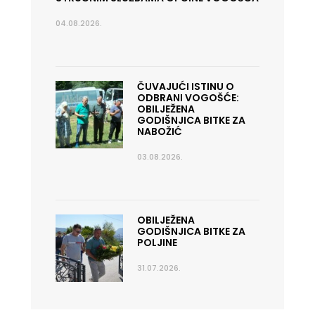
04.08.2026.
ČUVAJUĆI ISTINU O
ODBRANI VOGOŠĆE:
OBILJEŽENA
GODIŠNJICA BITKE ZA
NABOŽIĆ
03.08.2026.
OBILJEŽENA
GODIŠNJICA BITKE ZA
POLJINE
31.07.2026.