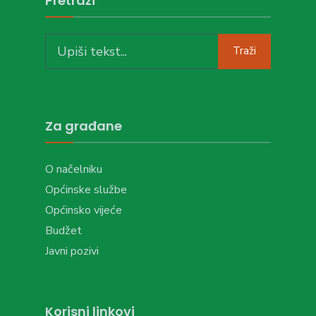
Pretraži
Search
Traži
for:
Za građane
O načelniku
Općinske službe
Općinsko vijeće
Budžet
Javni pozivi
Korisni linkovi