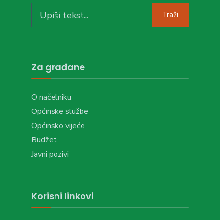
Search
Traži
for:
Za građane
O načelniku
Općinske službe
Općinsko vijeće
Budžet
Javni pozivi
Korisni linkovi