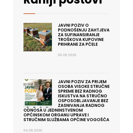
JAVNI POZIV O
PODNOŠENJU ZAHTJEVA
ZA SUFINANSIRANJE
TROŠKOVA KUPOVINE
PRIHRANE ZA PČELE
05.08.2026.
JAVNI POZIV ZA PRIJEM
OSOBA VISOKE STRUČNE
SPREME BEZ RADNOG
ISKUSTVA NA STRUČNO
OSPOSOBLJAVANJE BEZ
ZASNIVANJA RADNOG
ODNOSA U JEDNINSTVENOM
OPĆINSKOM ORGANU UPRAVE I
STRUČNIM SLUŽBAMA OPĆINE VOGOŠĆA
04.08.2026.