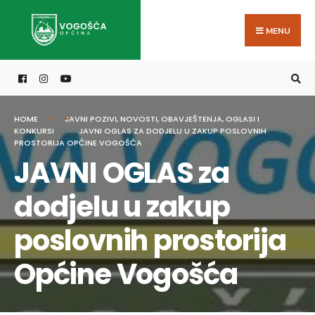
Search
Skip
for:
to
MENU
content
HOME
JAVNI POZIVI
,
NOVOSTI
,
OBAVJEŠTENJA
,
OGLASI I
KONKURSI
JAVNI OGLAS ZA DODJELU U ZAKUP POSLOVNIH
PROSTORIJA OPĆINE VOGOŠĆA
JAVNI OGLAS za
dodjelu u zakup
poslovnih prostorija
Općine Vogošća