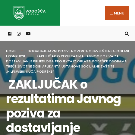
Search
Skip
for:
to
MENU
content
HOME
DOGAĐAJI
,
JAVNI POZIVI
,
NOVOSTI
,
OBAVJEŠTENJA
,
OGLASI
I KONKURSI
ZAKLJUČAK O REZULTATIMA JAVNOG POZIVA ZA
DOSTAVLJANJE PRIJEDLOGA PROJEKTA IZ OBLASTI PODRŠKE OSOBAMA
TREĆE ŽIVOTNE DOBI APLIKANTA USTANOVE SOCIJALNE ZAŠTITE
„HILFSWERK KUĆA PODRŠKE“
ZAKLJUČAK o
rezultatima Javnog
poziva za
dostavljanje