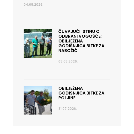
04.08.2026.
ČUVAJUĆI ISTINU O
ODBRANI VOGOŠĆE:
OBILJEŽENA
GODIŠNJICA BITKE ZA
NABOŽIĆ
03.08.2026.
OBILJEŽENA
GODIŠNJICA BITKE ZA
POLJINE
31.07.2026.