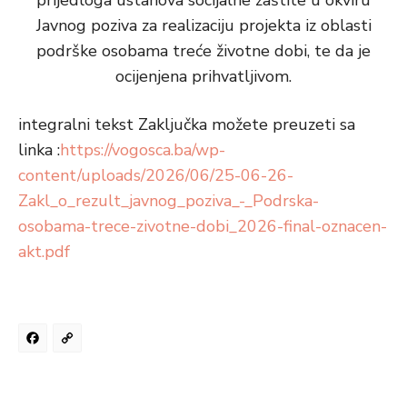
prijedloga ustanova socijalne zaštite u okviru
Javnog poziva za realizaciju projekta iz oblasti
podrške osobama treće životne dobi, te da je
ocijenjena prihvatljivom.
integralni tekst Zaključka možete preuzeti sa
linka :
https://vogosca.ba/wp-
content/uploads/2026/06/25-06-26-
Zakl_o_rezult_javnog_poziva_-_Podrska-
osobama-trece-zivotne-dobi_2026-final-oznacen-
akt.pdf
Facebook
Copy
Link