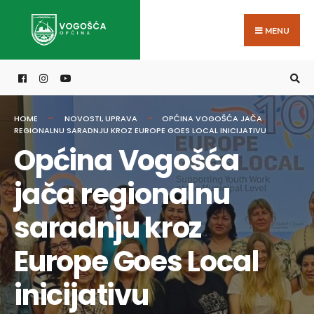
Search
Skip
for:
to
MENU
content
HOME
NOVOSTI
,
UPRAVA
OPĆINA VOGOŠĆA JAČA
REGIONALNU SARADNJU KROZ EUROPE GOES LOCAL INICIJATIVU
Općina Vogošća
jača regionalnu
saradnju kroz
Europe Goes Local
inicijativu