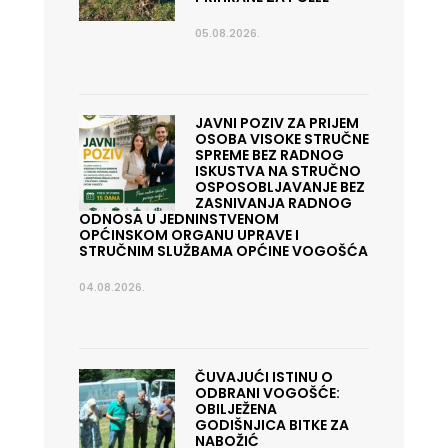
05.08.2026.
JAVNI POZIV ZA PRIJEM
OSOBA VISOKE STRUČNE
SPREME BEZ RADNOG
ISKUSTVA NA STRUČNO
OSPOSOBLJAVANJE BEZ
ZASNIVANJA RADNOG
ODNOSA U JEDNINSTVENOM
OPĆINSKOM ORGANU UPRAVE I
STRUČNIM SLUŽBAMA OPĆINE VOGOŠĆA
04.08.2026.
ČUVAJUĆI ISTINU O
ODBRANI VOGOŠĆE:
OBILJEŽENA
GODIŠNJICA BITKE ZA
NABOŽIĆ