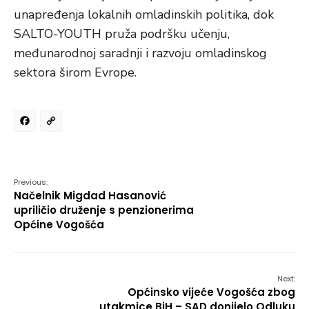
unapređenja lokalnih omladinskih politika, dok
SALTO-YOUTH pruža podršku učenju,
međunarodnoj saradnji i razvoju omladinskog
sektora širom Evrope.
Facebook
Copy
Link
Previous:
Načelnik Migdad Hasanović
upriličio druženje s penzionerima
Općine Vogošća
Next:
Općinsko vijeće Vogošća zbog
utakmice BiH – SAD donijelo Odluku