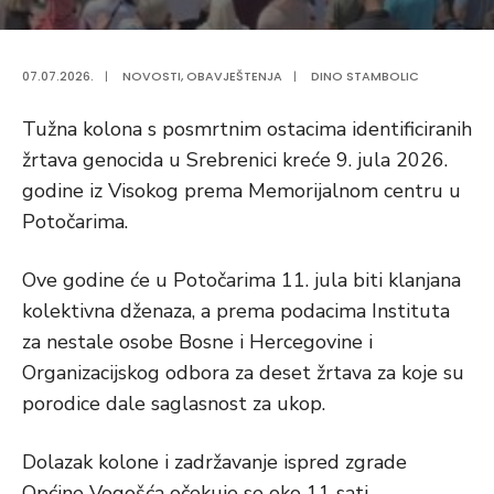
07.07.2026.
|
NOVOSTI
,
OBAVJEŠTENJA
|
DINO STAMBOLIC
Tužna kolona s posmrtnim ostacima identificiranih
žrtava genocida u Srebrenici kreće 9. jula 2026.
godine iz Visokog prema Memorijalnom centru u
Potočarima.
Ove godine će u Potočarima 11. jula biti klanjana
kolektivna dženaza, a prema podacima Instituta
za nestale osobe Bosne i Hercegovine i
Organizacijskog odbora za deset žrtava za koje su
porodice dale saglasnost za ukop.
Dolazak kolone i zadržavanje ispred zgrade
Općine Vogošća očekuje se oko 11 sati.