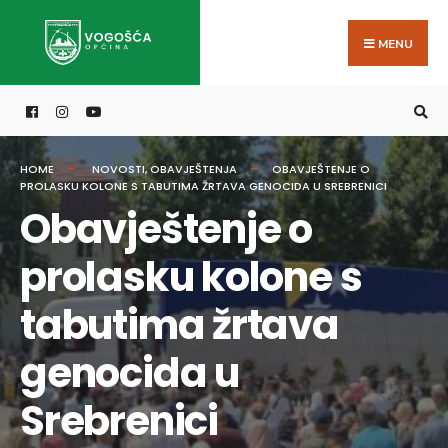
Search
Skip
for:
to
MENU
content
HOME
NOVOSTI
,
OBAVJEŠTENJA
OBAVJEŠTENJE O
PROLASKU KOLONE S TABUTIMA ŽRTAVA GENOCIDA U SREBRENICI
Obavještenje o
prolasku kolone s
tabutima žrtava
genocida u
Srebrenici