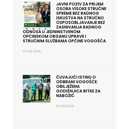
JAVNI POZIV ZA PRIJEM
OSOBA VISOKE STRUČNE
SPREME BEZ RADNOG
ISKUSTVA NA STRUČNO
OSPOSOBLJAVANJE BEZ
ZASNIVANJA RADNOG
ODNOSA U JEDNINSTVENOM
OPĆINSKOM ORGANU UPRAVE I
STRUČNIM SLUŽBAMA OPĆINE VOGOŠĆA
04.08.2026.
ČUVAJUĆI ISTINU O
ODBRANI VOGOŠĆE:
OBILJEŽENA
GODIŠNJICA BITKE ZA
NABOŽIĆ
03.08.2026.