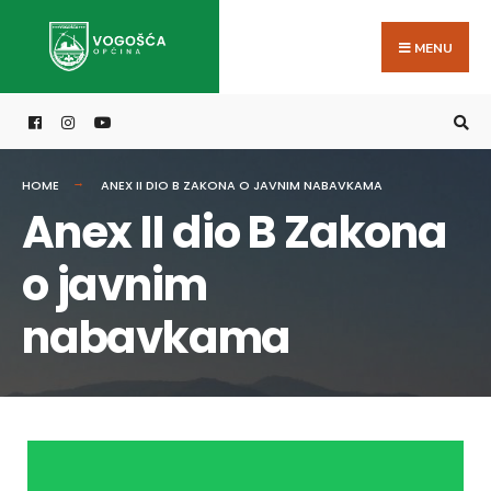
MENU
HOME
ANEX II DIO B ZAKONA O JAVNIM NABAVKAMA
Anex II dio B Zakona
o javnim
nabavkama