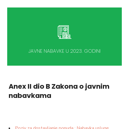
JAVNE NABAVKE U 2023. GODINI
Anex II dio B Zakona o javnim
nabavkama
Poziv za dostavljanje ponuda : N
abavka usluge