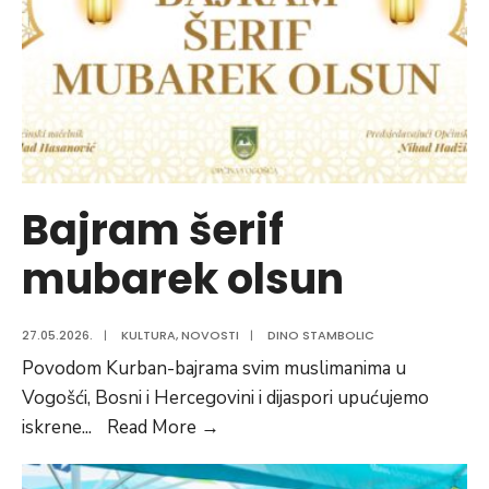
izvedbama
Šejme,
Zejda
i
hafiza
Aziza
Alilija
Bajram šerif
mubarek olsun
27.05.2026.
|
KULTURA
,
NOVOSTI
|
DINO STAMBOLIC
Povodom Kurban-bajrama svim muslimanima u
Vogošći, Bosni i Hercegovini i dijaspori upućujemo
Bajram
iskrene
...
Read More
→
šerif
mubarek