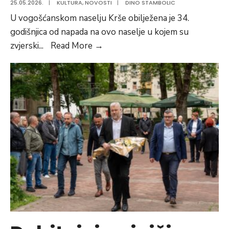
25.05.2026.
|
KULTURA
,
NOVOSTI
|
DINO STAMBOLIC
U vogošćanskom naselju Krše obilježena je 34.
godišnjica od napada na ovo naselje u kojem su
Obilježena
zvjerski
...
Read More
→
34.
godišnjica
“Bitka
za
Krše”