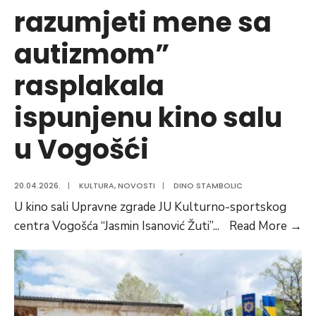
razumjeti mene sa
autizmom”
rasplakala
ispunjenu kino salu
u Vogošći
20.04.2026.
|
KULTURA
,
NOVOSTI
|
DINO STAMBOLIC
U kino sali Upravne zgrade JU Kulturno-sportskog
Mo
centra Vogošća “Jasmin Isanović Žuti”
...
Read More
→
“K
ra
me
sa