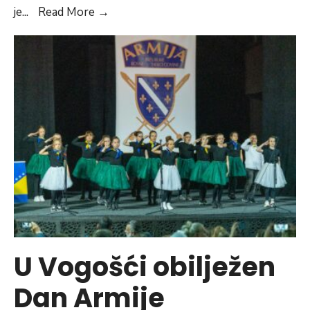
Obilježena
je
...
Read More
→
34.
godišnjica
akcije
“Pretis”
U Vogošći obilježen
Dan Armije