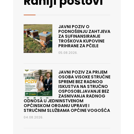
Raniji postovi
JAVNI POZIV O
PODNOŠENJU ZAHTJEVA
ZA SUFINANSIRANJE
TROŠKOVA KUPOVINE
PRIHRANE ZA PČELE
05.08.2026.
JAVNI POZIV ZA PRIJEM
OSOBA VISOKE STRUČNE
SPREME BEZ RADNOG
ISKUSTVA NA STRUČNO
OSPOSOBLJAVANJE BEZ
ZASNIVANJA RADNOG
ODNOSA U JEDNINSTVENOM
OPĆINSKOM ORGANU UPRAVE I
STRUČNIM SLUŽBAMA OPĆINE VOGOŠĆA
04.08.2026.