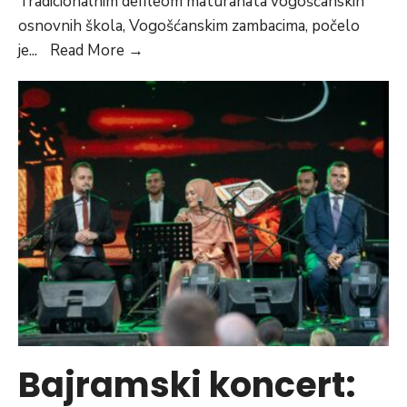
Tradicionalnim defileom maturanata vogošćanskih
osnovnih škola, Vogošćanskim zambacima, počelo
Defileom
je
...
Read More
→
maturanata
otvorena
manifestacija
Vogošćanski
dani
Bajramski koncert: