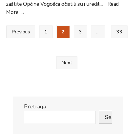
zaštite Općine Vogošća očistili su i uredili
...
Read
Služba
More
→
civilne
Posts
zaštite
Previous
1
2
3
…
33
Općine
pagination
Vogošća
očistila
i
Next
uredila
spomen-
obilježje
na
Sjeničkoj
Pretraga
kosi
Search