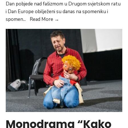
Dan pobjede nad fašizmom u Drugom svjetskom ratu
i Dan Europe obilježeni su danas na spomeniku i
U
spomen
...
Read More
→
Vogošći
svečano
obilježen
Dan
pobjede
nad
fašizmom
i
Dan
Europe
Monodrama “Kako