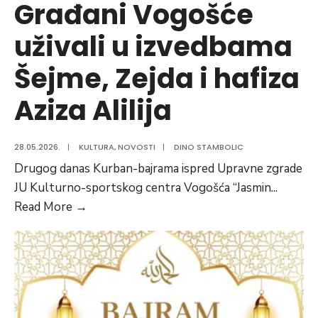
Građani Vogošće
uživali u izvedbama
Šejme, Zejda i hafiza
Aziza Alilija
28.05.2026.
|
KULTURA
,
NOVOSTI
|
DINO STAMBOLIC
Drugog danas Kurban-bajrama ispred Upravne zgrade
JU Kulturno-sportskog centra Vogošća “Jasmin
...
Bajramski
Read More
→
koncert:
Građani
Vogošće
uživali
u