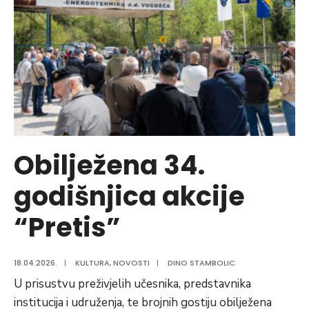
au
ra
is
ki
sa
u
Vo
Obilježena 34.
godišnjica akcije
“Pretis”
18.04.2026.
|
KULTURA
,
NOVOSTI
|
DINO STAMBOLIC
U prisustvu preživjelih učesnika, predstavnika
institucija i udruženja, te brojnih gostiju obilježena