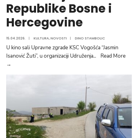
Republike Bosne i
Hercegovine
15.04.2026.
|
KULTURA
,
NOVOSTI
|
DINO STAMBOLIC
U kino sali Upravne zgrade KSC Vogošća “Jasmin
Isanović Žuti”, u organizaciji Udruženja
...
Read More
U
→
Vogošći
obilježen
Dan
Armije
Republike
Bosne
i
Hercegovine