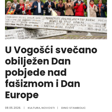
obilježili
svoj
dan
U Vogošći svečano
obilježen Dan
pobjede nad
fašizmom i Dan
Europe
08.05.2026.
|
KULTURA
,
NOVOSTI
|
DINO STAMBOLIC