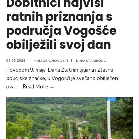
Dobitnici najviši
ratnih priznanja s
područja Vogošće
obilježili svoj dan
08.05.2026.
|
KULTURA
,
NOVOSTI
|
DINO STAMBOLIC
Povodom 9. maja, Dana Zlatnih ljiljana i Zlatne
policijske značke, u Vogošći je svečano obilježen
Dobitnici
ovaj
...
Read More
→
najviši
ratnih
priznanja
s
područja
Vogošće