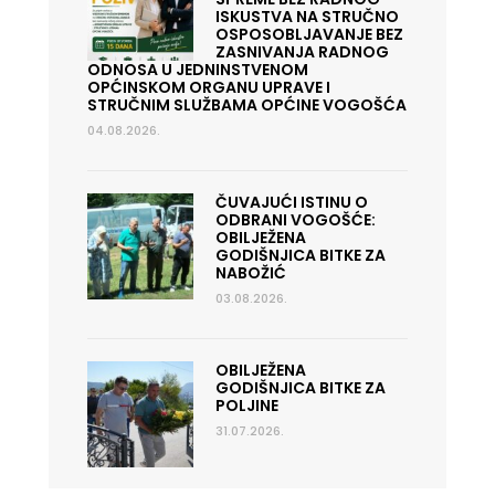
ISKUSTVA NA STRUČNO
OSPOSOBLJAVANJE BEZ
ZASNIVANJA RADNOG
ODNOSA U JEDNINSTVENOM
OPĆINSKOM ORGANU UPRAVE I
STRUČNIM SLUŽBAMA OPĆINE VOGOŠĆA
04.08.2026.
ČUVAJUĆI ISTINU O
ODBRANI VOGOŠĆE:
OBILJEŽENA
GODIŠNJICA BITKE ZA
NABOŽIĆ
03.08.2026.
OBILJEŽENA
GODIŠNJICA BITKE ZA
POLJINE
31.07.2026.