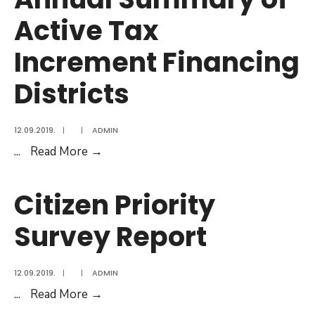
Utility
Active Tax
Bill
Increment Financing
Districts
12.09.2019.
|
|
ADMIN
Annual
...
Read More
→
Summary
of
Citizen Priority
Active
Survey Report
Tax
Increment
Financing
12.09.2019.
|
|
ADMIN
Districts
Citizen
...
Read More
→
Priority