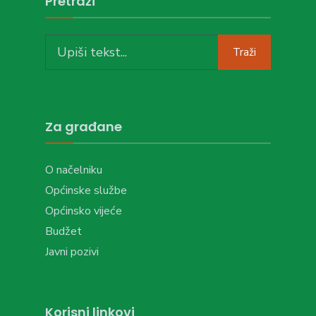
Pretraži
Search
Traži
for:
Za građane
O načelniku
Općinske službe
Općinsko vijeće
Budžet
Javni pozivi
Korisni linkovi