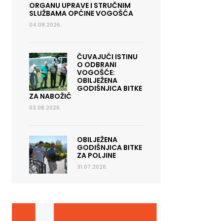
ORGANU UPRAVE I STRUČNIM
SLUŽBAMA OPĆINE VOGOŠĆA
04.08.2026.
ČUVAJUĆI ISTINU
O ODBRANI
VOGOŠĆE:
OBILJEŽENA
GODIŠNJICA BITKE
ZA NABOŽIĆ
03.08.2026.
OBILJEŽENA
GODIŠNJICA BITKE
ZA POLJINE
31.07.2026.