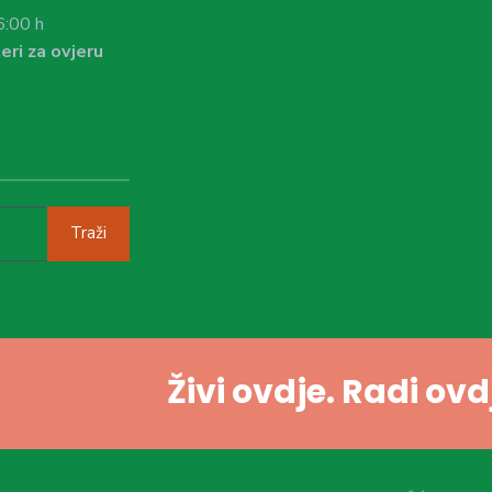
6:00 h
eri za ovjeru
Traži
Živi ovdje. Radi ov