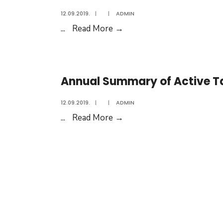
12.09.2019.
|
|
ADMIN
Water
...
Read More
→
Quality
Report
2019
Annual Summary of Active Ta
12.09.2019.
|
|
ADMIN
Annual
...
Read More
→
Summary
of
Active
Tax
Increment
Financing
Districts