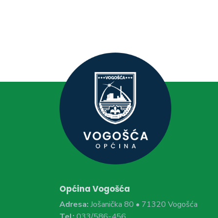
Općina Vogošća
Adresa:
Jošanička 80 • 71320 Vogošća
Tel:
033/586-456