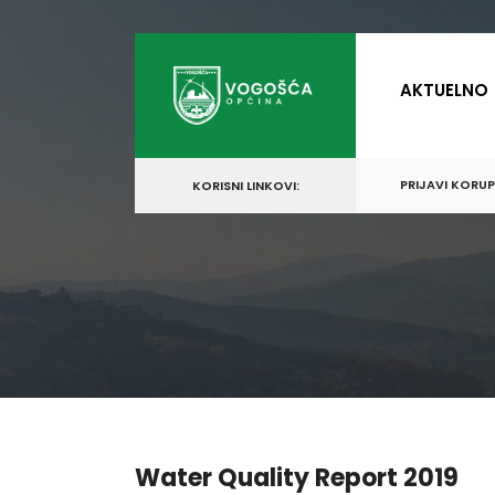
for:
Skip
to
AKTUELNO
content
PRIJAVI KORU
KORISNI LINKOVI:
Water Quality Report 2019