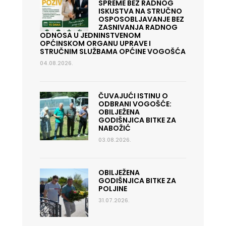
SPREME BEZ RADNOG
ISKUSTVA NA STRUČNO
OSPOSOBLJAVANJE BEZ
ZASNIVANJA RADNOG
ODNOSA U JEDNINSTVENOM
OPĆINSKOM ORGANU UPRAVE I
STRUČNIM SLUŽBAMA OPĆINE VOGOŠĆA
04.08.2026.
ČUVAJUĆI ISTINU O
ODBRANI VOGOŠĆE:
OBILJEŽENA
GODIŠNJICA BITKE ZA
NABOŽIĆ
03.08.2026.
OBILJEŽENA
GODIŠNJICA BITKE ZA
POLJINE
31.07.2026.