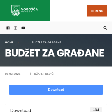
Search
Skip
for:
to
MENU
content
HOME
BUDŽET ZA GRAĐANE
BUDžET ZA GRAĐANE
06.03.2026.
|
|
DŽAFER DEVIĆ
Download
Download
134