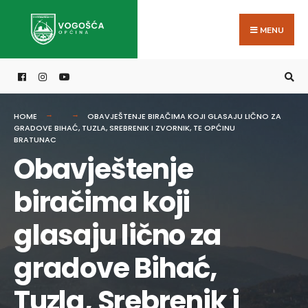
Search
Skip
for:
to
MENU
content
HOME
OBAVJEŠTENJE BIRAČIMA KOJI GLASAJU LIČNO ZA
GRADOVE BIHAĆ, TUZLA, SREBRENIK I ZVORNIK, TE OPĆINU
BRATUNAC
Obavještenje
biračima koji
glasaju lično za
gradove Bihać,
Tuzla, Srebrenik i