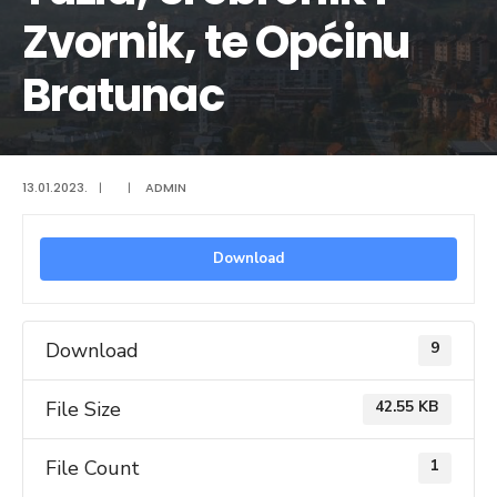
Zvornik, te Općinu
Bratunac
13.01.2023.
|
|
ADMIN
Download
Download
9
File Size
42.55 KB
File Count
1