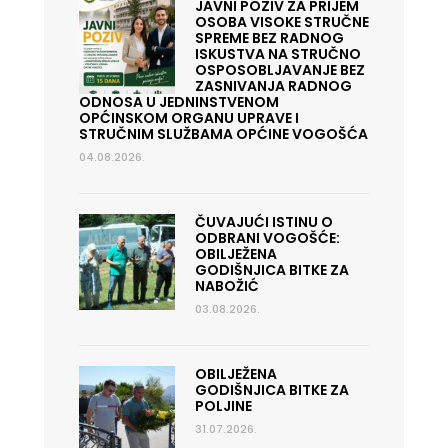
JAVNI POZIV ZA PRIJEM
OSOBA VISOKE STRUČNE
SPREME BEZ RADNOG
ISKUSTVA NA STRUČNO
OSPOSOBLJAVANJE BEZ
ZASNIVANJA RADNOG
ODNOSA U JEDNINSTVENOM
OPĆINSKOM ORGANU UPRAVE I
STRUČNIM SLUŽBAMA OPĆINE VOGOŠĆA
04.08.2026.
ČUVAJUĆI ISTINU O
ODBRANI VOGOŠĆE:
OBILJEŽENA
GODIŠNJICA BITKE ZA
NABOŽIĆ
03.08.2026.
OBILJEŽENA
GODIŠNJICA BITKE ZA
POLJINE
31.07.2026.