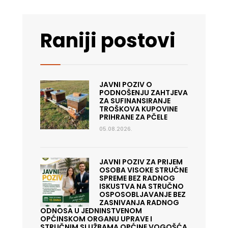
Raniji postovi
JAVNI POZIV O
PODNOŠENJU ZAHTJEVA
ZA SUFINANSIRANJE
TROŠKOVA KUPOVINE
PRIHRANE ZA PČELE
05.08.2026.
JAVNI POZIV ZA PRIJEM
OSOBA VISOKE STRUČNE
SPREME BEZ RADNOG
ISKUSTVA NA STRUČNO
OSPOSOBLJAVANJE BEZ
ZASNIVANJA RADNOG
ODNOSA U JEDNINSTVENOM
OPĆINSKOM ORGANU UPRAVE I
STRUČNIM SLUŽBAMA OPĆINE VOGOŠĆA