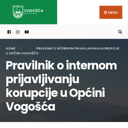
Search
Skip
for:
to
MENU
content
HOME
PRAVILNIK O INTERNOM PRIJAVLJIVANJU KORUPCIJE
U OPĆINI VOGOŠĆA
Pravilnik o internom
prijavljivanju
korupcije u Općini
Vogošća