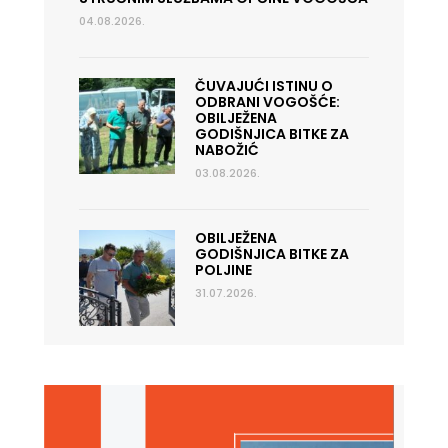
04.08.2026.
ČUVAJUĆI ISTINU O
ODBRANI VOGOŠĆE:
OBILJEŽENA
GODIŠNJICA BITKE ZA
NABOŽIĆ
03.08.2026.
OBILJEŽENA
GODIŠNJICA BITKE ZA
POLJINE
31.07.2026.