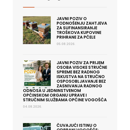
JAVNI POZIV O
PODNOŠENJU ZAHTJEVA
ZA SUFINANSIRANJE
TROŠKOVA KUPOVINE
PRIHRANE ZA PČELE
05.08.2026.
JAVNI POZIV ZA PRIJEM
OSOBA VISOKE STRUČNE
SPREME BEZ RADNOG
ISKUSTVA NA STRUČNO
OSPOSOBLJAVANJE BEZ
ZASNIVANJA RADNOG
ODNOSA U JEDNINSTVENOM
OPĆINSKOM ORGANU UPRAVE I
STRUČNIM SLUŽBAMA OPĆINE VOGOŠĆA
04.08.2026.
ČUVAJUĆI ISTINU O