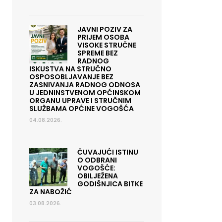
JAVNI POZIV ZA
PRIJEM OSOBA
VISOKE STRUČNE
SPREME BEZ
RADNOG
ISKUSTVA NA STRUČNO
OSPOSOBLJAVANJE BEZ
ZASNIVANJA RADNOG ODNOSA
U JEDNINSTVENOM OPĆINSKOM
ORGANU UPRAVE I STRUČNIM
SLUŽBAMA OPĆINE VOGOŠĆA
04.08.2026.
ČUVAJUĆI ISTINU
O ODBRANI
VOGOŠĆE:
OBILJEŽENA
GODIŠNJICA BITKE
ZA NABOŽIĆ
03.08.2026.