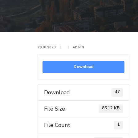
20.01.2023.
|
|
ADMIN
Download
Download
47
File Size
85.12 KB
File Count
1