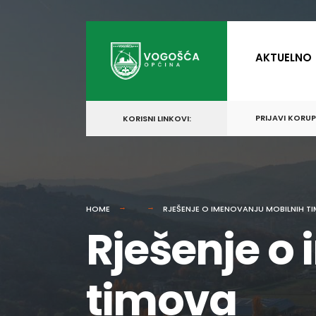
for:
Skip
to
AKTUELNO
content
PRIJAVI KORU
KORISNI LINKOVI:
HOME
RJEŠENJE O IMENOVANJU MOBILNIH T
Rješenje o
timova