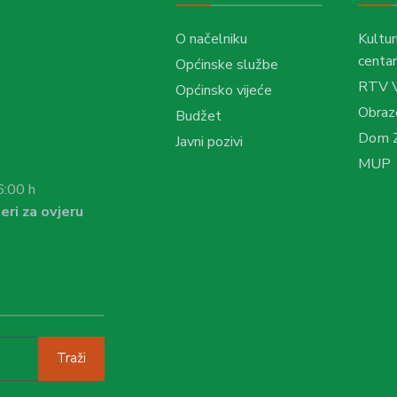
O načelniku
Kultur
centar
Općinske službe
RTV 
Općinsko vijeće
Obraz
Budžet
Dom Z
Javni pozivi
MUP
6:00 h
eri za ovjeru
Traži