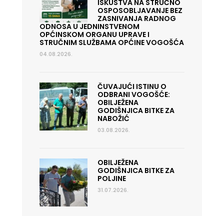
ISKUSTVA NA STRUČNO
OSPOSOBLJAVANJE BEZ
ZASNIVANJA RADNOG
ODNOSA U JEDNINSTVENOM
OPĆINSKOM ORGANU UPRAVE I
STRUČNIM SLUŽBAMA OPĆINE VOGOŠĆA
04.08.2026.
ČUVAJUĆI ISTINU O
ODBRANI VOGOŠĆE:
OBILJEŽENA
GODIŠNJICA BITKE ZA
NABOŽIĆ
03.08.2026.
OBILJEŽENA
GODIŠNJICA BITKE ZA
POLJINE
31.07.2026.