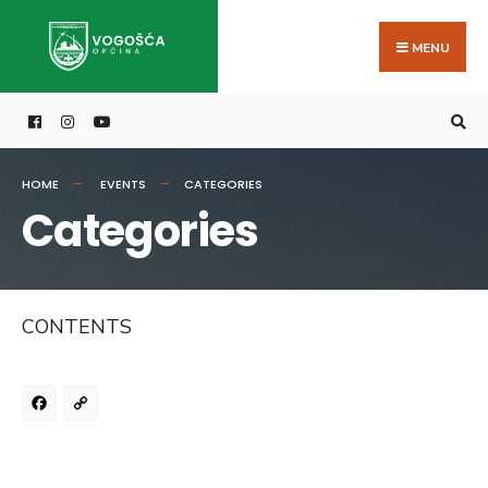
Search
Skip
for:
to
MENU
content
HOME
EVENTS
CATEGORIES
Categories
CONTENTS
Facebook
Copy
Link