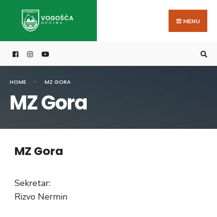
MENU
HOME
MZ GORA
MZ Gora
MZ Gora
Sekretar:
Rizvo Nermin