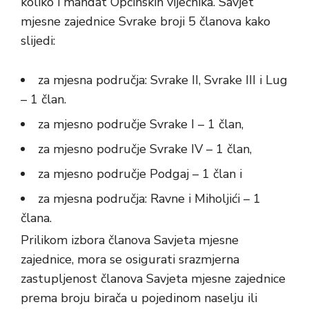
koliko i mandat Općinskih vijećnika. Savjet
mjesne zajednice Svrake broji 5 članova kako
slijedi:
za mjesna područja: Svrake II, Svrake III i Lug
– 1 član.
za mjesno područje Svrake I – 1 član,
za mjesno područje Svrake IV – 1 član,
za mjesno područje Podgaj – 1 član i
za mjesna područja: Ravne i Miholjići – 1
člana.
Prilikom izbora članova Savjeta mjesne
zajednice, mora se osigurati srazmjerna
zastupljenost članova Savjeta mjesne zajednice
prema broju birača u pojedinom naselju ili