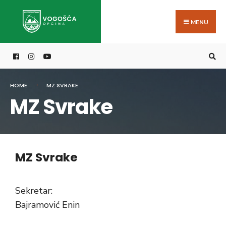
MENU
HOME
MZ SVRAKE
MZ Svrake
MZ Svrake
Sekretar:
Bajramović Enin