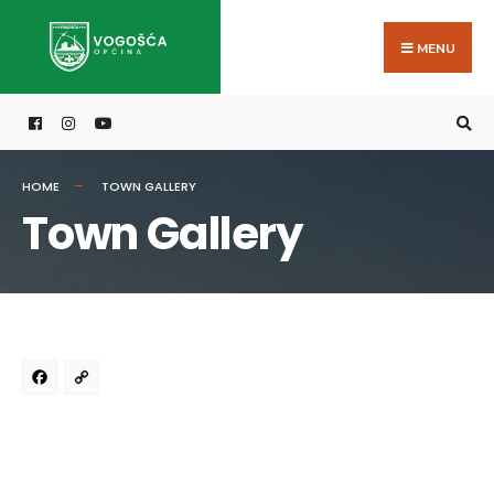
Search
Skip
for:
to
MENU
content
HOME
TOWN GALLERY
Town Gallery
Facebook
Copy
Link