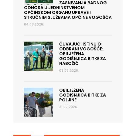
ZASNIVANJA RADNOG
ODNOSA U JEDNINSTVENOM
OPĆINSKOM ORGANU UPRAVE I
STRUČNIM SLUŽBAMA OPĆINE VOGOŠĆA
04.08.2026.
ČUVAJUĆI ISTINU O
ODBRANI VOGOŠĆE:
OBILJEŽENA
GODIŠNJICA BITKE ZA
NABOŽIĆ
03.08.2026.
OBILJEŽENA
GODIŠNJICA BITKE ZA
POLJINE
31.07.2026.