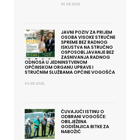
05.08.2026.
JAVNI POZIV ZA PRIJEM
OSOBA VISOKE STRUČNE
SPREME BEZ RADNOG
ISKUSTVA NA STRUČNO
OSPOSOBLJAVANJE BEZ
ZASNIVANJA RADNOG
ODNOSA U JEDNINSTVENOM
OPĆINSKOM ORGANU UPRAVE I
STRUČNIM SLUŽBAMA OPĆINE VOGOŠĆA
04.08.2026.
ČUVAJUĆI ISTINU O
ODBRANI VOGOŠĆE:
OBILJEŽENA
GODIŠNJICA BITKE ZA
NABOŽIĆ