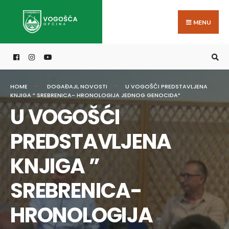
Search
Skip
for:
to
MENU
content
HOME
DOGAĐAJI
,
NOVOSTI
U VOGOŠĆI PREDSTAVLJENA
KNJIGA ” SREBRENICA- HRONOLOGIJA JEDNOG GENOCIDA”
U VOGOŠĆI
PREDSTAVLJENA
KNJIGA ”
SREBRENICA-
HRONOLOGIJA