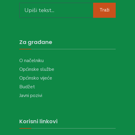
Search
Traži
for:
Za građane
O načelniku
Općinske službe
Općinsko vijeće
Budžet
Javni pozivi
Korisni linkovi