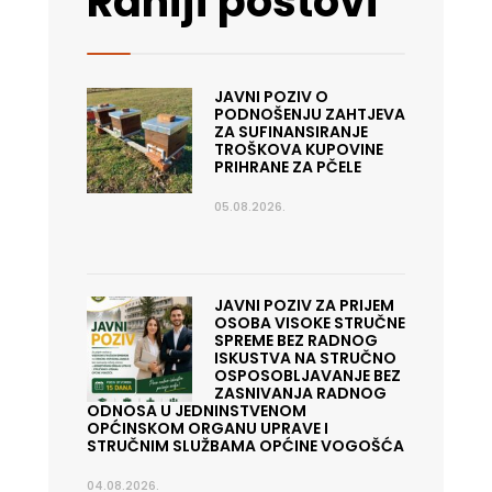
Raniji postovi
JAVNI POZIV O
PODNOŠENJU ZAHTJEVA
ZA SUFINANSIRANJE
TROŠKOVA KUPOVINE
PRIHRANE ZA PČELE
05.08.2026.
JAVNI POZIV ZA PRIJEM
OSOBA VISOKE STRUČNE
SPREME BEZ RADNOG
ISKUSTVA NA STRUČNO
OSPOSOBLJAVANJE BEZ
ZASNIVANJA RADNOG
ODNOSA U JEDNINSTVENOM
OPĆINSKOM ORGANU UPRAVE I
STRUČNIM SLUŽBAMA OPĆINE VOGOŠĆA
04.08.2026.