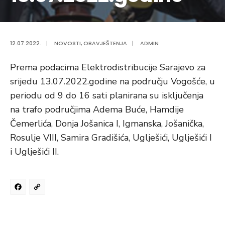
12.07.2022.
|
NOVOSTI
,
OBAVJEŠTENJA
|
ADMIN
Prema podacima Elektrodistribucije Sarajevo za
srijedu 13.07.2022.godine na području Vogošće, u
periodu od 9 do 16 sati planirana su isključenja
na trafo područjima Adema Buće, Hamdije
Čemerlića, Donja Jošanica I, Igmanska, Jošanička,
Rosulje VIII, Samira Gradišića, Uglješići, Uglješići I
i Uglješići II.
Facebook
Copy
Link