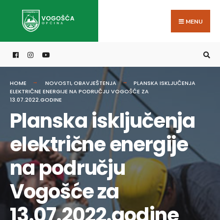
Search
Skip
for:
to
MENU
content
HOME
NOVOSTI
,
OBAVJEŠTENJA
PLANSKA ISKLJUČENJA
ELEKTRIČNE ENERGIJE NA PODRUČJU VOGOŠĆE ZA
13.07.2022.GODINE
Planska isključenja
električne energije
na području
Vogošće za
13.07.2022.godine