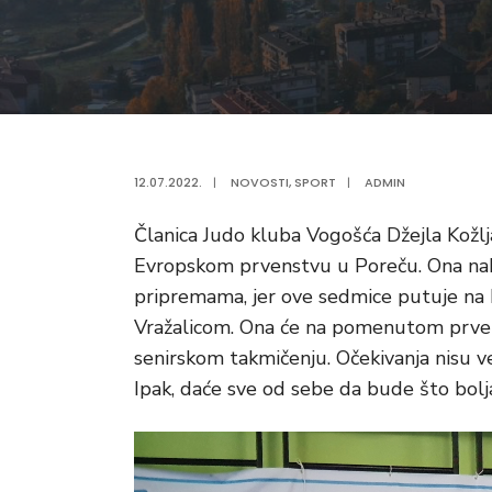
12.07.2022.
|
NOVOSTI
,
SPORT
|
ADMIN
Članica Judo kluba Vogošća Džejla Kožl
Evropskom prvenstvu u Poreču. Ona nak
pripremama, jer ove sedmice putuje n
Vražalicom. Ona će na pomenutom prvenst
senirskom takmičenju. Očekivanja nisu vel
Ipak, daće sve od sebe da bude što bolja