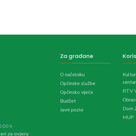
Za građane
Koris
O načelniku
Kultur
centar
Općinske službe
RTV 
Općinsko vijeće
Obraz
Budžet
Dom Z
Javni pozivi
MUP
6:00 h
eri za ovjeru