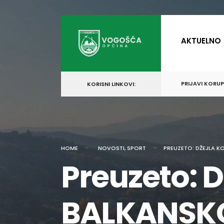
for:
Skip
to
AKTUELNO
content
PRIJAVI KORU
KORISNI LINKOVI:
HOME
NOVOSTI
,
SPORT
PREUZETO: DŽEJLA K
Preuzeto: 
BALKANSK