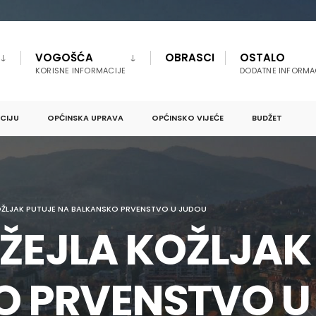
VOGOŠĆA
OBRASCI
OSTALO
KORISNE INFORMACIJE
DODATNE INFORMA
PCIJU
OPĆINSKA UPRAVA
OPĆINSKO VIJEĆE
BUDŽET
OŽLJAK PUTUJE NA BALKANSKO PRVENSTVO U JUDOU
DŽEJLA KOŽLJAK
O PRVENSTVO U