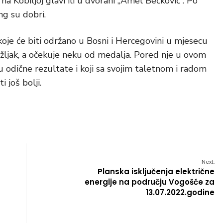
a Kobiljoj glavi ili u dvorani „Amel Bečković“. Po
ng su dobri.
je će biti održano u Bosni i Hercegovini u mjesecu
žljak, a očekuje neku od medalja. Pored nje u ovom
 odične rezultate i koji sa svojim taletnom i radom
 još bolji.
Next:
Planska isključenja električne
energije na području Vogošće za
13.07.2022.godine