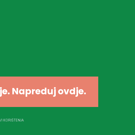
dje. Napreduj ovdje.
I KORIŠTENJA