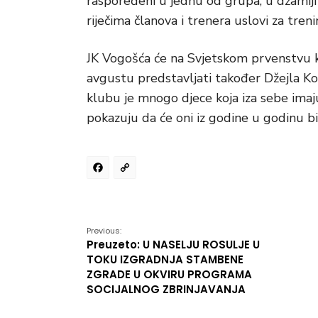
raspoređeni u jednu od grupa, u džamiji n
riječima članova i trenera uslovi za treni
JK Vogošća će na Svjetskom prvenstvu ko
avgustu predstavljati također Džejla Ko
klubu je mnogo djece koja iza sebe imaju
pokazuju da će oni iz godine u godinu biti
Facebook
Copy
Link
Previous:
Preuzeto: U NASELJU ROSULJE U
TOKU IZGRADNJA STAMBENE
ZGRADE U OKVIRU PROGRAMA
SOCIJALNOG ZBRINJAVANJA