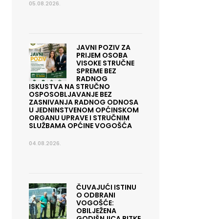
05.08.2026.
JAVNI POZIV ZA
PRIJEM OSOBA
VISOKE STRUČNE
SPREME BEZ
RADNOG
ISKUSTVA NA STRUČNO
OSPOSOBLJAVANJE BEZ
ZASNIVANJA RADNOG ODNOSA
U JEDNINSTVENOM OPĆINSKOM
ORGANU UPRAVE I STRUČNIM
SLUŽBAMA OPĆINE VOGOŠĆA
04.08.2026.
ČUVAJUĆI ISTINU
O ODBRANI
VOGOŠĆE:
OBILJEŽENA
GODIŠNJICA BITKE