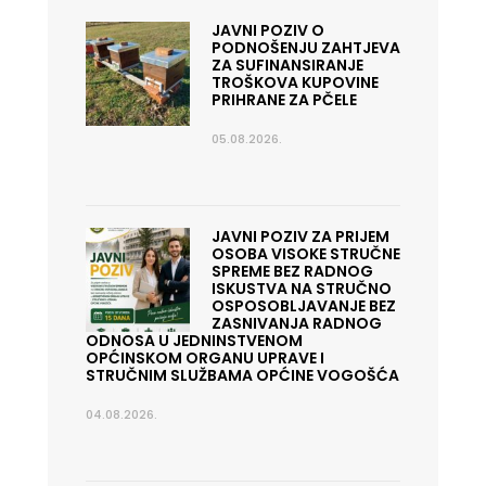
JAVNI POZIV O
PODNOŠENJU ZAHTJEVA
ZA SUFINANSIRANJE
TROŠKOVA KUPOVINE
PRIHRANE ZA PČELE
05.08.2026.
JAVNI POZIV ZA PRIJEM
OSOBA VISOKE STRUČNE
SPREME BEZ RADNOG
ISKUSTVA NA STRUČNO
OSPOSOBLJAVANJE BEZ
ZASNIVANJA RADNOG
ODNOSA U JEDNINSTVENOM
OPĆINSKOM ORGANU UPRAVE I
STRUČNIM SLUŽBAMA OPĆINE VOGOŠĆA
04.08.2026.