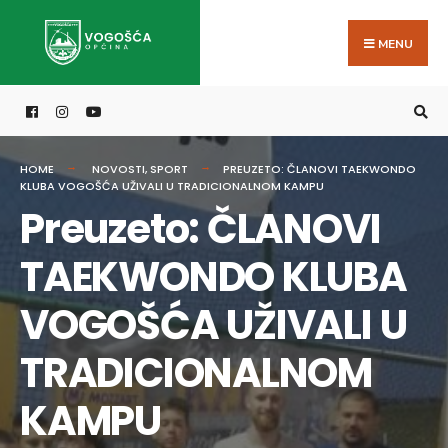
Search
Skip
for:
to
MENU
content
HOME
NOVOSTI
,
SPORT
PREUZETO: ČLANOVI TAEKWONDO
KLUBA VOGOŠĆA UŽIVALI U TRADICIONALNOM KAMPU
Preuzeto: ČLANOVI
TAEKWONDO KLUBA
VOGOŠĆA UŽIVALI U
TRADICIONALNOM
KAMPU