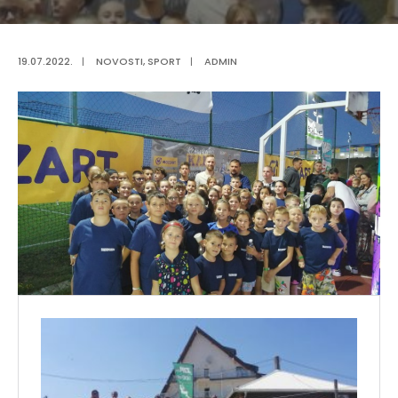
19.07.2022.
|
NOVOSTI
,
SPORT
|
ADMIN