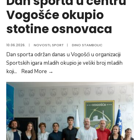
Dan sporta u centru
Vogošće okupio
stotine osnovaca
10.06.2026.
|
NOVOSTI
,
SPORT
|
DINO STAMBOLIC
Dan sporta održan danas u Vogošći u organizaciji
Sportskih igara mladih okupio je veliki broj mladih
Dan
koji
...
Read More
→
sporta
u
centru
Vogošće
okupio
stotine
osnovaca