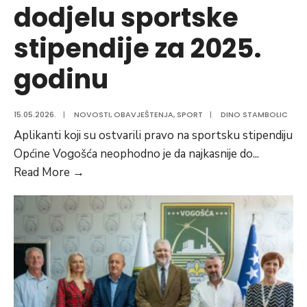
dodjelu sportske
stipendije za 2025.
godinu
15.05.2026.
|
NOVOSTI
,
OBAVJEŠTENJA
,
SPORT
|
DINO STAMBOLIC
Aplikanti koji su ostvarili pravo na sportsku stipendiju
Općine Vogošća neophodno je da najkasnije do
...
Obavještenje
Read More
→
i
Odluka
o
izboru
kandidata
za
dodjelu