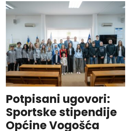
atletičari
na
prijemu
kod
načelnika
Hasanovića
Potpisani ugovori:
Sportske stipendije
Općine Vogošća