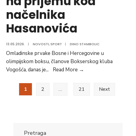
na prijemu kod
načelnika
Hasanovića
13.05.2026.
|
NOVOSTI
,
SPORT
|
DINO STAMBOLIC
Omladinske prvake Bosne i Hercegovine u
olimpijskom boksu, članove Bokserskog kluba
Državni
Vogošća, danas je
...
Read More
→
prvaci
Posts
u
1
2
…
21
Next
olimpijskom
pagination
boksu
na
prijemu
kod
Pretraga
načelnika