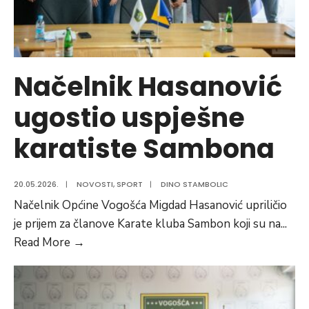
sportista
Načelnik Hasanović
ugostio uspješne
karatiste Sambona
20.05.2026.
|
NOVOSTI
,
SPORT
|
DINO STAMBOLIC
Načelnik Općine Vogošća Migdad Hasanović upriličio
je prijem za članove Karate kluba Sambon koji su na
...
Načelnik
Read More
→
Hasanović
ugostio
uspješne