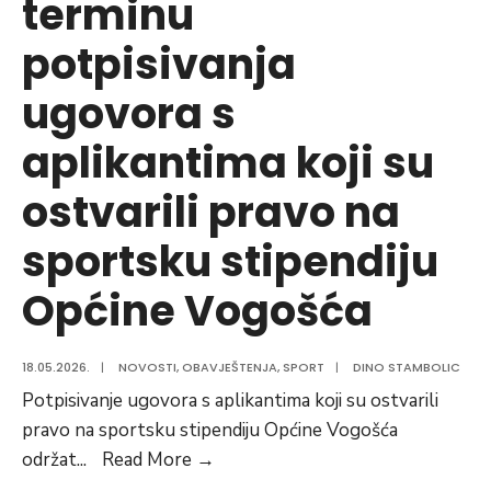
terminu
potpisivanja
ugovora s
aplikantima koji su
ostvarili pravo na
sportsku stipendiju
Općine Vogošća
18.05.2026.
|
NOVOSTI
,
OBAVJEŠTENJA
,
SPORT
|
DINO STAMBOLIC
Potpisivanje ugovora s aplikantima koji su ostvarili
pravo na sportsku stipendiju Općine Vogošća
Obavještenje
održat
...
Read More
→
o