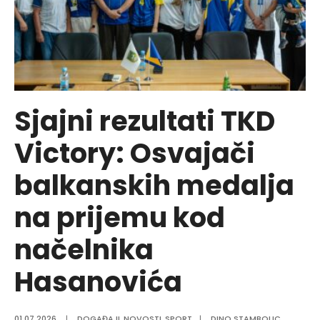
Sjajni rezultati TKD
Victory: Osvajači
balkanskih medalja
na prijemu kod
načelnika
Hasanovića
01.07.2026.
|
DOGAĐAJI
,
NOVOSTI
,
SPORT
|
DINO STAMBOLIC