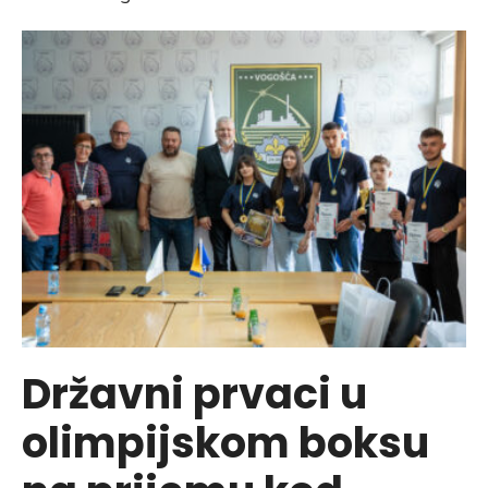
rukovodstvo
PD
Planinar
u
posjeti
Općini
Vogošća
Državni prvaci u
olimpijskom boksu