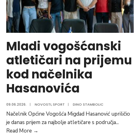
Mladi vogošćanski
atletičari na prijemu
kod načelnika
Hasanovića
09.06.2026.
|
NOVOSTI
,
SPORT
|
DINO STAMBOLIC
Načelnik Općine Vogošća Migdad Hasanović upriličio
je danas prijem za najbolje atletičare s područja
...
Mladi
Read More
→
vogošćanski