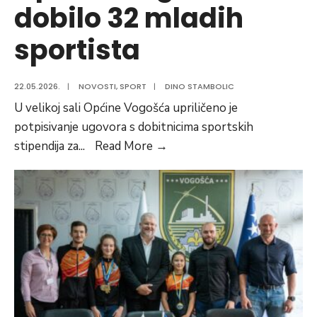
dobilo 32 mladih
sportista
22.05.2026.
|
NOVOSTI
,
SPORT
|
DINO STAMBOLIC
U velikoj sali Općine Vogošća upriličeno je
potpisivanje ugovora s dobitnicima sportskih
Potpisani
stipendija za
...
Read More
→
ugovori:
Sportske
stipendije
Općine
Vogošća
dobilo
32
mladih