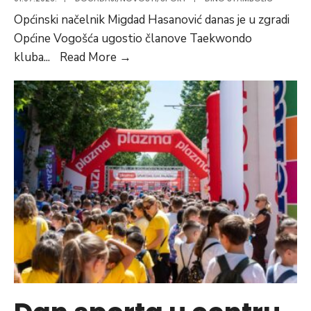
Općinski načelnik Migdad Hasanović danas je u zgradi
Općine Vogošća ugostio članove Taekwondo
Sjajni
kluba
...
Read More
→
rezultati
TKD
Victory:
Osvajači
balkanskih
medalja
na
prijemu
kod
načelnika
Hasanovića