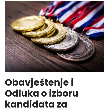
terminu
potpisivanja
ugovora
s
aplikantima
koji
su
ostvarili
pravo
na
sportsku
stipendiju
Obavještenje i
Općine
Odluka o izboru
Vogošća
kandidata za