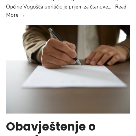
Općine Vogošća upriličio je prijem za članove
...
Read
Članovi
More
→
TKD
Victory
na
prijemu
u
Općini
Vogošća
Obavještenje o