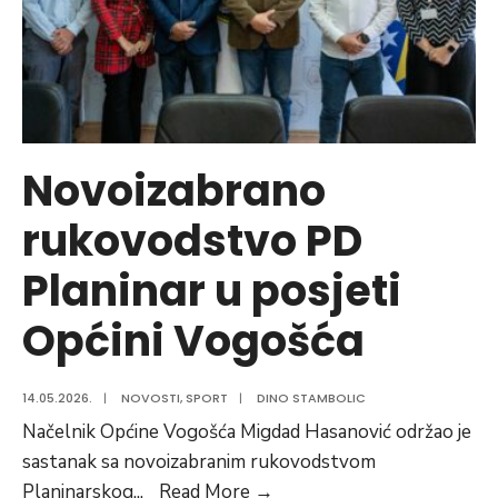
sportske
stipendije
za
2025.
godinu
Novoizabrano
rukovodstvo PD
Planinar u posjeti
Općini Vogošća
14.05.2026.
|
NOVOSTI
,
SPORT
|
DINO STAMBOLIC
Načelnik Općine Vogošća Migdad Hasanović održao je
sastanak sa novoizabranim rukovodstvom
Novoizabrano
Planinarskog
...
Read More
→