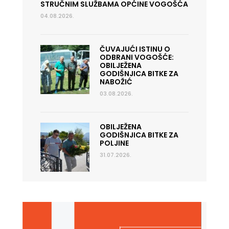
STRUČNIM SLUŽBAMA OPĆINE VOGOŠĆA
04.08.2026.
ČUVAJUĆI ISTINU O
ODBRANI VOGOŠĆE:
OBILJEŽENA
GODIŠNJICA BITKE ZA
NABOŽIĆ
03.08.2026.
OBILJEŽENA
GODIŠNJICA BITKE ZA
POLJINE
31.07.2026.