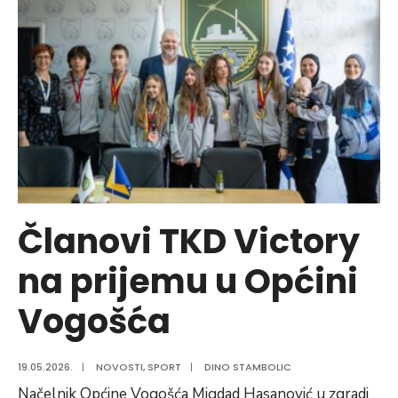
karatiste
Sambona
Članovi TKD Victory
na prijemu u Općini
Vogošća
19.05.2026.
|
NOVOSTI
,
SPORT
|
DINO STAMBOLIC
Načelnik Općine Vogošća Migdad Hasanović u zgradi