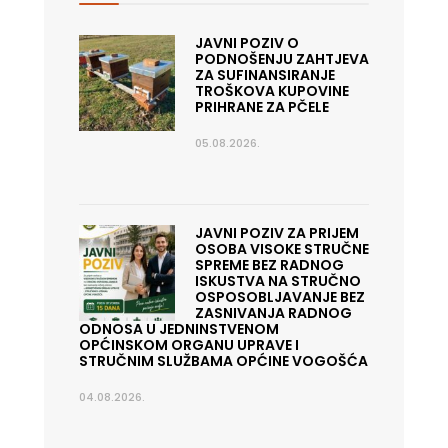
JAVNI POZIV O
PODNOŠENJU ZAHTJEVA
ZA SUFINANSIRANJE
TROŠKOVA KUPOVINE
PRIHRANE ZA PČELE
05.08.2026.
JAVNI POZIV ZA PRIJEM
OSOBA VISOKE STRUČNE
SPREME BEZ RADNOG
ISKUSTVA NA STRUČNO
OSPOSOBLJAVANJE BEZ
ZASNIVANJA RADNOG
ODNOSA U JEDNINSTVENOM
OPĆINSKOM ORGANU UPRAVE I
STRUČNIM SLUŽBAMA OPĆINE VOGOŠĆA
04.08.2026.