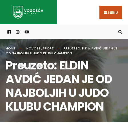
Search
Skip
for:
to
MENU
content
HOME
NOVOSTI
,
SPORT
PREUZETO: ELDIN AVDIĆ JEDAN JE
OD NAJBOLJIH U JUDO KLUBU CHAMPION
Preuzeto: ELDIN
AVDIĆ JEDAN JE OD
NAJBOLJIH U JUDO
KLUBU CHAMPION