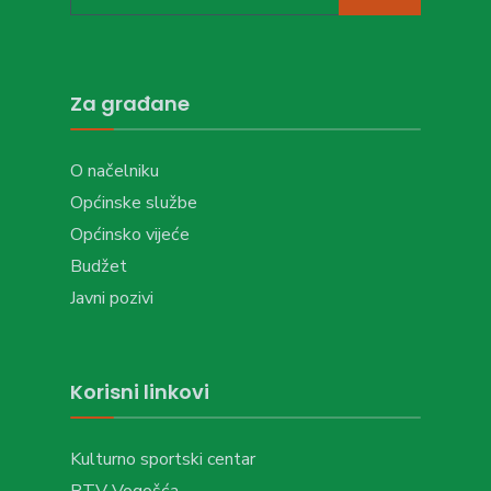
for:
Za građane
O načelniku
Općinske službe
Općinsko vijeće
Budžet
Javni pozivi
Korisni linkovi
Kulturno sportski centar