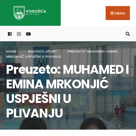
Search
Skip
for:
to
MENU
content
HOME
NOVOSTI
,
SPORT
PREUZETO: MUHAMED I EMINA
MRKONJIĆ USPJEŠNI U PLIVANJU
Preuzeto: MUHAMED I
EMINA MRKONJIĆ
USPJEŠNI U
PLIVANJU