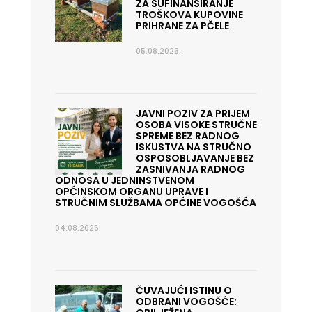
ZA SUFINANSIRANJE
TROŠKOVA KUPOVINE
PRIHRANE ZA PČELE
05.08.2026.
JAVNI POZIV ZA PRIJEM
OSOBA VISOKE STRUČNE
SPREME BEZ RADNOG
ISKUSTVA NA STRUČNO
OSPOSOBLJAVANJE BEZ
ZASNIVANJA RADNOG
ODNOSA U JEDNINSTVENOM
OPĆINSKOM ORGANU UPRAVE I
STRUČNIM SLUŽBAMA OPĆINE VOGOŠĆA
04.08.2026.
ČUVAJUĆI ISTINU O
ODBRANI VOGOŠĆE: