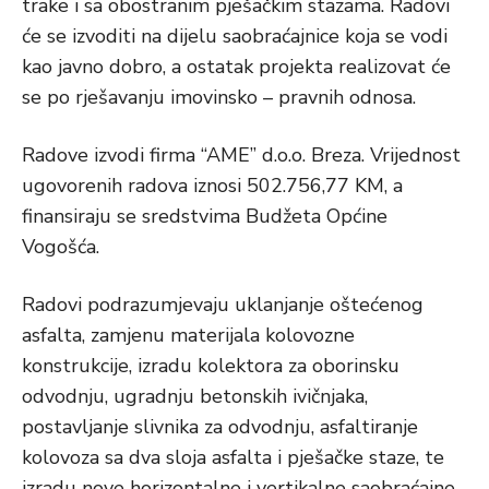
trake i sa obostranim pješačkim stazama. Radovi
će se izvoditi na dijelu saobraćajnice koja se vodi
kao javno dobro, a ostatak projekta realizovat će
se po rješavanju imovinsko – pravnih odnosa.
Radove izvodi firma “AME” d.o.o. Breza. Vrijednost
ugovorenih radova iznosi 502.756,77 KM, a
finansiraju se sredstvima Budžeta Općine
Vogošća.
Radovi podrazumjevaju uklanjanje oštećenog
asfalta, zamjenu materijala kolovozne
konstrukcije, izradu kolektora za oborinsku
odvodnju, ugradnju betonskih ivičnjaka,
postavljanje slivnika za odvodnju, asfaltiranje
kolovoza sa dva sloja asfalta i pješačke staze, te
izradu nove horizontalne i vertikalne saobraćajne