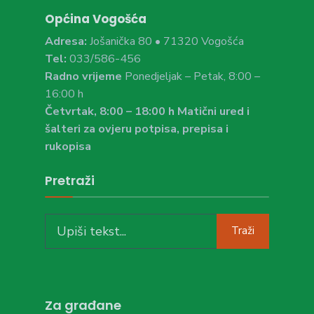
Općina Vogošća
Adresa:
Jošanička 80 • 71320 Vogošća
Tel:
033/586-456
Radno vrijeme
Ponedjeljak – Petak, 8:00 –
16:00 h
Četvrtak, 8:00 – 18:00 h Matični ured i
šalteri za ovjeru potpisa, prepisa i
rukopisa
Pretraži
Search
Traži
for:
Za građane