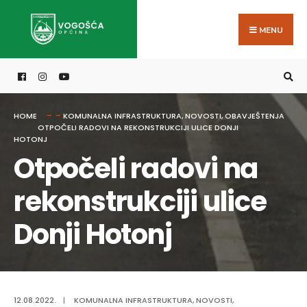
Search
Skip
for:
to
MENU
content
HOME
KOMUNALNA INFRASTRUKTURA
,
NOVOSTI
,
OBAVJEŠTENJA
OTPOČELI RADOVI NA REKONSTRUKCIJI ULICE DONJI
HOTONJ
Otpočeli radovi na
rekonstrukciji ulice
Donji Hotonj
12.08.2022.
|
KOMUNALNA INFRASTRUKTURA
,
NOVOSTI
,