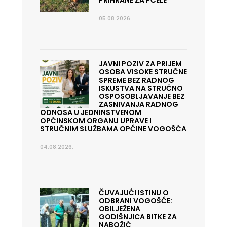
PRIHRANE ZA PČELE
05.08.2026.
JAVNI POZIV ZA PRIJEM
OSOBA VISOKE STRUČNE
SPREME BEZ RADNOG
ISKUSTVA NA STRUČNO
OSPOSOBLJAVANJE BEZ
ZASNIVANJA RADNOG
ODNOSA U JEDNINSTVENOM
OPĆINSKOM ORGANU UPRAVE I
STRUČNIM SLUŽBAMA OPĆINE VOGOŠĆA
04.08.2026.
ČUVAJUĆI ISTINU O
ODBRANI VOGOŠĆE:
OBILJEŽENA
GODIŠNJICA BITKE ZA
NABOŽIĆ