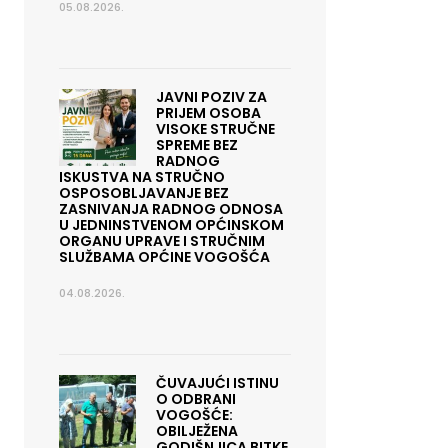
05.08.2026.
JAVNI POZIV ZA
PRIJEM OSOBA
VISOKE STRUČNE
SPREME BEZ
RADNOG
ISKUSTVA NA STRUČNO
OSPOSOBLJAVANJE BEZ
ZASNIVANJA RADNOG ODNOSA
U JEDNINSTVENOM OPĆINSKOM
ORGANU UPRAVE I STRUČNIM
SLUŽBAMA OPĆINE VOGOŠĆA
04.08.2026.
ČUVAJUĆI ISTINU
O ODBRANI
VOGOŠĆE:
OBILJEŽENA
GODIŠNJICA BITKE