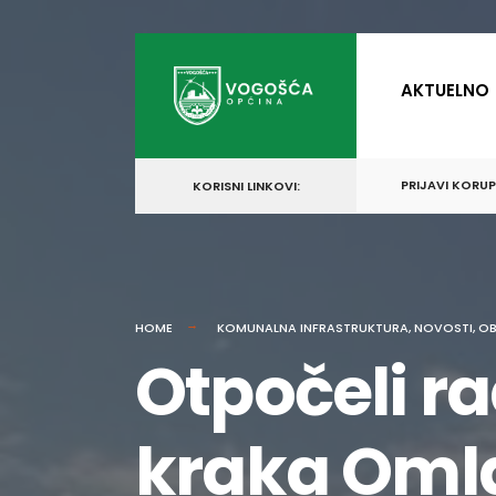
for:
Skip
to
AKTUELNO
content
PRIJAVI KORU
KORISNI LINKOVI:
HOME
KOMUNALNA INFRASTRUKTURA
,
NOVOSTI
,
OB
Otpočeli ra
kraka Omla