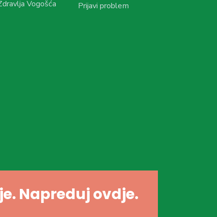
dravlja Vogošća
Prijavi problem
dje. Napreduj ovdje.