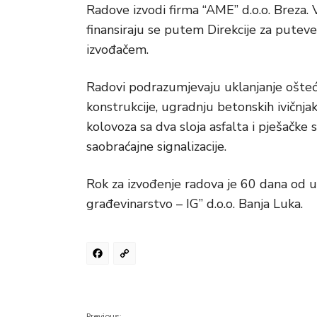
Radove izvodi firma “AME” d.o.o. Breza.
finansiraju se putem Direkcije za puteve
izvođačem.
Radovi podrazumjevaju uklanjanje ošteć
konstrukcije, ugradnju betonskih ivičnjak
kolovoza sa dva sloja asfalta i pješačke 
saobraćajne signalizacije.
Rok za izvođenje radova je 60 dana od uv
građevinarstvo – IG” d.o.o. Banja Luka.
Facebook
Copy
Link
Previous: