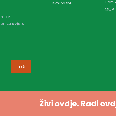
Dom Z
Javni pozivi
MUP
6:00 h
eri za ovjeru
Traži
Živi ovdje. Radi ov