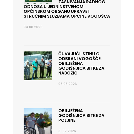
ZASNIVANJA RADNOG
ODNOSA U JEDNINSTVENOM
OPĆINSKOM ORGANU UPRAVE I
STRUČNIM SLUŽBAMA OPĆINE VOGOŠĆA
04.08.2026.
ČUVAJUĆI ISTINU O
ODBRANI VOGOŠĆE:
OBILJEŽENA
GODIŠNJICA BITKE ZA
NABOŽIĆ
03.08.2026.
OBILJEŽENA
GODIŠNJICA BITKE ZA
POLJINE
31.07.2026.