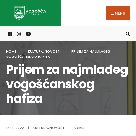
Search
Skip
for:
to
MENU
content
HOME
KULTURA
,
NOVOSTI
PRIJEM ZA NAJMLAĐEG
VOGOŠĆANSKOG HAFIZA
Prijem za najmlađeg
vogošćanskog
hafiza
12.09.2022.
|
KULTURA
,
NOVOSTI
|
ADMIN