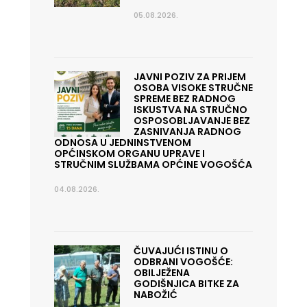
05.08.2026.
JAVNI POZIV ZA PRIJEM
OSOBA VISOKE STRUČNE
SPREME BEZ RADNOG
ISKUSTVA NA STRUČNO
OSPOSOBLJAVANJE BEZ
ZASNIVANJA RADNOG
ODNOSA U JEDNINSTVENOM
OPĆINSKOM ORGANU UPRAVE I
STRUČNIM SLUŽBAMA OPĆINE VOGOŠĆA
04.08.2026.
ČUVAJUĆI ISTINU O
ODBRANI VOGOŠĆE:
OBILJEŽENA
GODIŠNJICA BITKE ZA
NABOŽIĆ