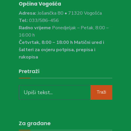
Općina Vogošća
Adresa:
Jošanička 80 • 71320 Vogošća
Tel:
033/586-456
Radno vrijeme
Ponedjeljak – Petak, 8:00 –
16:00 h
Četvrtak, 8:00 – 18:00 h Matični ured i
šalteri za ovjeru potpisa, prepisa i
rukopisa
Pretraži
Search
Traži
for:
Za građane