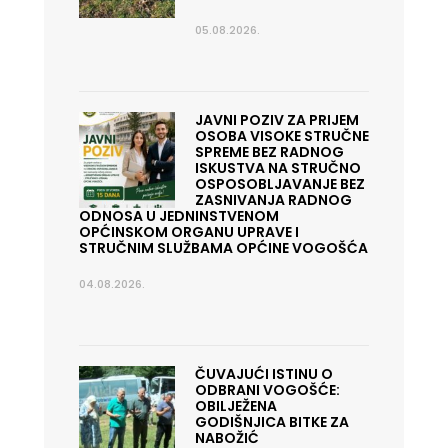
05.08.2026.
JAVNI POZIV ZA PRIJEM
OSOBA VISOKE STRUČNE
SPREME BEZ RADNOG
ISKUSTVA NA STRUČNO
OSPOSOBLJAVANJE BEZ
ZASNIVANJA RADNOG
ODNOSA U JEDNINSTVENOM
OPĆINSKOM ORGANU UPRAVE I
STRUČNIM SLUŽBAMA OPĆINE VOGOŠĆA
04.08.2026.
ČUVAJUĆI ISTINU O
ODBRANI VOGOŠĆE:
OBILJEŽENA
GODIŠNJICA BITKE ZA
NABOŽIĆ