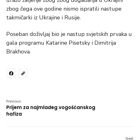
izrazo žaljenje zbog zbog događanja u Ukrajini
zbog čega ove godine nismo ispratili nastupe
takmičarki iz Ukrajine i Rusije.
Poseban doživljaj bio je nastup svjetskih prvaka u
gala programu Katarine Pisetsky i Dimitrija
Brakhova.
Facebook
Copy
Link
Previous:
Prijem za najmlađeg vogošćanskog
hafiza
Next: