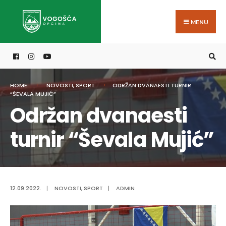
Search
Skip
for:
to
MENU
content
HOME
NOVOSTI
,
SPORT
ODRŽAN DVANAESTI TURNIR
“ŠEVALA MUJIĆ”
Održan dvanaesti
turnir “Ševala Mujić”
12.09.2022.
|
NOVOSTI
,
SPORT
|
ADMIN