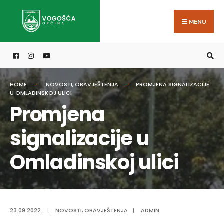
Search
Skip
for:
to
MENU
content
HOME
NOVOSTI
,
OBAVJEŠTENJA
PROMJENA SIGNALIZACIJE
U OMLADINSKOJ ULICI
Promjena
signalizacije u
Omladinskoj ulici
23.09.2022.
|
NOVOSTI
,
OBAVJEŠTENJA
|
ADMIN