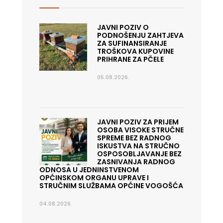
JAVNI POZIV O
PODNOŠENJU ZAHTJEVA
ZA SUFINANSIRANJE
TROŠKOVA KUPOVINE
PRIHRANE ZA PČELE
05.08.2026.
JAVNI POZIV ZA PRIJEM
OSOBA VISOKE STRUČNE
SPREME BEZ RADNOG
ISKUSTVA NA STRUČNO
OSPOSOBLJAVANJE BEZ
ZASNIVANJA RADNOG
ODNOSA U JEDNINSTVENOM
OPĆINSKOM ORGANU UPRAVE I
STRUČNIM SLUŽBAMA OPĆINE VOGOŠĆA
04.08.2026.