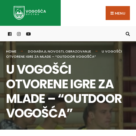
Search
Skip
for:
to
MENU
content
HOME
DOGAĐAJI
,
NOVOSTI
,
OBRAZOVANJE
U VOGOŠĆI
OTVORENE IGRE ZA MLADE – “OUTDOOR VOGOŠĆA”
U VOGOŠĆI
OTVORENE IGRE ZA
MLADE – “OUTDOOR
VOGOŠĆA”