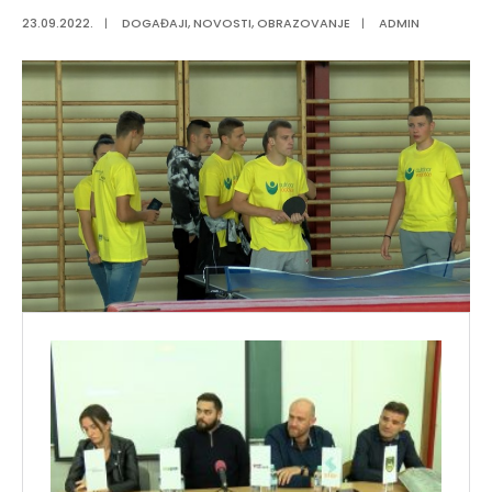
23.09.2022.
|
DOGAĐAJI
,
NOVOSTI
,
OBRAZOVANJE
|
ADMIN