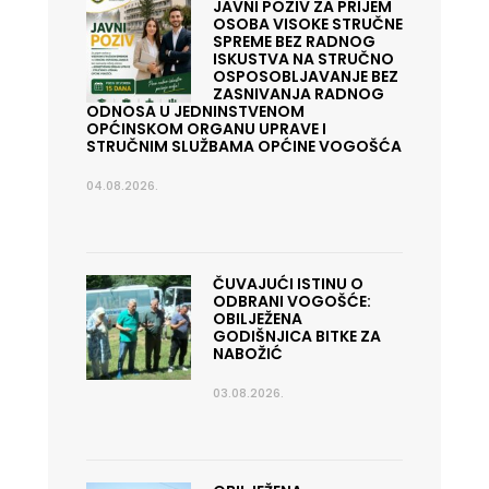
JAVNI POZIV ZA PRIJEM
OSOBA VISOKE STRUČNE
SPREME BEZ RADNOG
ISKUSTVA NA STRUČNO
OSPOSOBLJAVANJE BEZ
ZASNIVANJA RADNOG
ODNOSA U JEDNINSTVENOM
OPĆINSKOM ORGANU UPRAVE I
STRUČNIM SLUŽBAMA OPĆINE VOGOŠĆA
04.08.2026.
ČUVAJUĆI ISTINU O
ODBRANI VOGOŠĆE:
OBILJEŽENA
GODIŠNJICA BITKE ZA
NABOŽIĆ
03.08.2026.