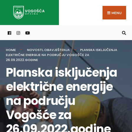
Search
Skip
for:
to
MENU
content
HOME
NOVOSTI
,
OBAVJEŠTENJA
PLANSKA ISKLJUČENJA
ELEKTRIČNE ENERGIJE NA PODRUČJU VOGOŠĆE ZA
26.09.2022.GODINE
Planska isključenja
električne energije
na području
Vogošće za
26.09.2022.godine