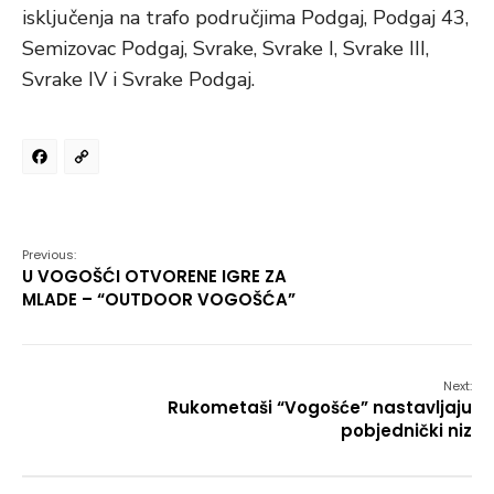
isključenja na trafo područjima Podgaj, Podgaj 43,
Semizovac Podgaj, Svrake, Svrake I, Svrake III,
Svrake IV i Svrake Podgaj.
Facebook
Copy
Link
Previous:
U VOGOŠĆI OTVORENE IGRE ZA
MLADE – “OUTDOOR VOGOŠĆA”
Next:
Rukometaši “Vogošće” nastavljaju
pobjednički niz