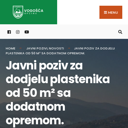
Search
Skip
for:
to
MENU
content
HOME
JAVNI POZIVI
,
NOVOSTI
JAVNI POZIV ZA DODJELU
PLASTENIKA OD 50 M² SA DODATNOM OPREMOM.
Javni poziv za
dodjelu plastenika
od 50 m² sa
dodatnom
opremom.