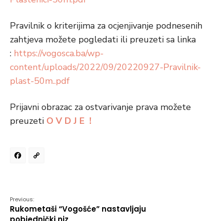
Pravilnik o kriterijima za ocjenjivanje podnesenih
zahtjeva možete pogledati ili preuzeti sa linka
:
https://vogosca.ba/wp-
content/uploads/2022/09/20220927-Pravilnik-
plast-50m..pdf
Prijavni obrazac za ostvarivanje prava možete
preuzeti
O V D J E !
Facebook
Copy
Link
Previous:
Rukometaši “Vogošće” nastavljaju
pobjednički niz