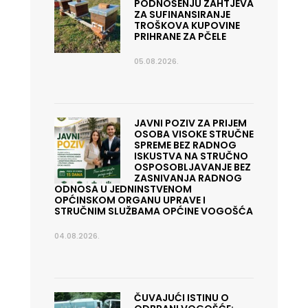
PODNOŠENJU ZAHTJEVA
ZA SUFINANSIRANJE
TROŠKOVA KUPOVINE
PRIHRANE ZA PČELE
05.08.2026.
JAVNI POZIV ZA PRIJEM
OSOBA VISOKE STRUČNE
SPREME BEZ RADNOG
ISKUSTVA NA STRUČNO
OSPOSOBLJAVANJE BEZ
ZASNIVANJA RADNOG
ODNOSA U JEDNINSTVENOM
OPĆINSKOM ORGANU UPRAVE I
STRUČNIM SLUŽBAMA OPĆINE VOGOŠĆA
04.08.2026.
ČUVAJUĆI ISTINU O