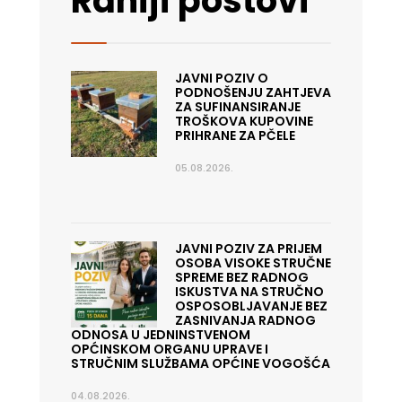
Raniji postovi
JAVNI POZIV O
PODNOŠENJU ZAHTJEVA
ZA SUFINANSIRANJE
TROŠKOVA KUPOVINE
PRIHRANE ZA PČELE
05.08.2026.
JAVNI POZIV ZA PRIJEM
OSOBA VISOKE STRUČNE
SPREME BEZ RADNOG
ISKUSTVA NA STRUČNO
OSPOSOBLJAVANJE BEZ
ZASNIVANJA RADNOG
ODNOSA U JEDNINSTVENOM
OPĆINSKOM ORGANU UPRAVE I
STRUČNIM SLUŽBAMA OPĆINE VOGOŠĆA
04.08.2026.