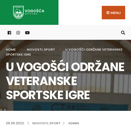
Search
Skip
for:
to
MENU
content
HOME
NOVOSTI
,
SPORT
U VOGOŠĆI ODRŽANE VETERANSKE
SPORTSKE IGRE
U VOGOŠĆI ODRŽANE
VETERANSKE
SPORTSKE IGRE
29.09.2022.
|
NOVOSTI
,
SPORT
|
ADMIN