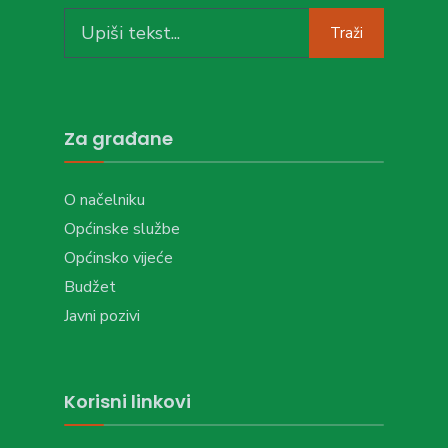
Search
Traži
for:
Za građane
O načelniku
Općinske službe
Općinsko vijeće
Budžet
Javni pozivi
Korisni linkovi